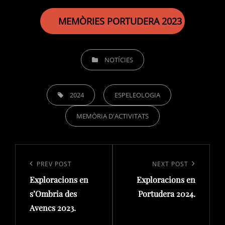
MEMÒRIES PORTUDERA 2023
CATEGORIES
NOTÍCIES
TAGS,
2024
ESPELEOLOGIA
MEMÒRIA D'ACTIVITATS
Navegació
d'entrades
Previous
PREV POST
Next
NEXT POST
Exploracions en
Exploracions en
Post
Post
s’Ombria des
Portudera 2024.
Avencs 2023.