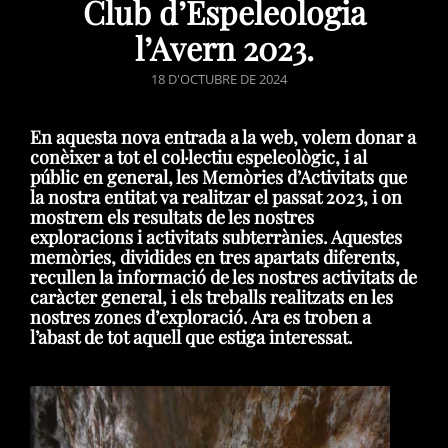
Club d’Espeleologia
l’Avern 2023.
POSTED
18 D'OCTUBRE DE 2024
ON
En aquesta nova entrada a la web, volem donar a
conèixer a tot el col·lectiu espeleològic, i al
públic en general, les Memòries d’Activitats que
la nostra entitat va realitzar el passat 2023, i on
mostrem els resultats de les nostres
exploracions i activitats subterrànies. Aquestes
memòries, dividides en tres apartats diferents,
recullen la informació de les nostres activitats de
caràcter general, i els treballs realitzats en les
nostres zones d’exploració. Ara es troben a
l’abast de tot aquell que estiga interessat.