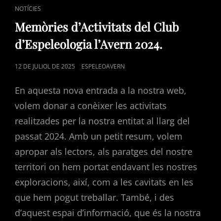
CAT
NOTÍCIES
LINKS
Memòries d’Activitats del Club
d’Espeleologia l’Avern 2024.
POSTED
12 DE JULIOL DE 2025
ESPELEOAVERN
ON
En aquesta nova entrada a la nostra web,
volem donar a conèixer les activitats
realitzades per la nostra entitat al llarg del
passat 2024. Amb un petit resum, volem
apropar als lectors, als paratges del nostre
territori on hem portat endavant les nostres
exploracions, així, com a les cavitats en les
que hem pogut treballar. També, i des
d’aquest espai d’informació, que és la nostra