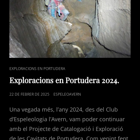
CAT
EXPLORACIONS EN PORTUDERA
LINKS
Exploracions en Portudera 2024.
POSTED
22 DE FEBRER DE 2025
ESPELEOAVERN
ON
Una vegada més, l’any 2024, des del Club
d‘Espeleologia l’Avern, vam poder continuar
amb el Projecte de Catalogació i Exploració
de les Cavitats de Portudera. Com venint fent