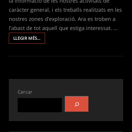
la informació de les nostres activitats de
caràcter general, i els treballs realitzats en les
nostres zones d’exploració. Ara es troben a
l’abast de tot aquell que estiga interessat. …
MEMÒRIES
LLEGIR MÉS…
D’ACTIVITATS
DEL
CLUB
D’ESPELEOLOGIA
L’AVERN
2023.
Cercar