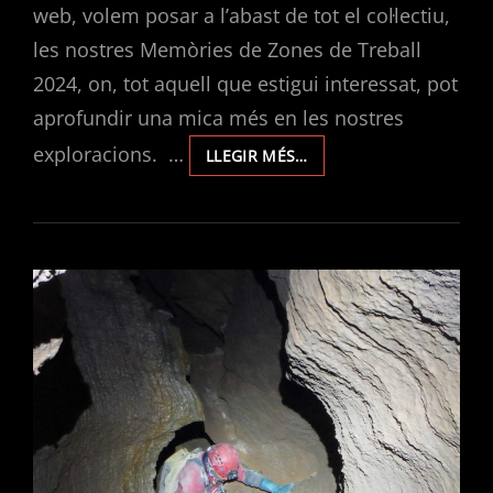
web, volem posar a l’abast de tot el col·lectiu,
les nostres Memòries de Zones de Treball
2024, on, tot aquell que estigui interessat, pot
aprofundir una mica més en les nostres
exploracions. …
MEMÒRIES
LLEGIR MÉS…
D’ACTIVITATS
DEL
CLUB
D’ESPELEOLOGIA
L’AVERN
2024.