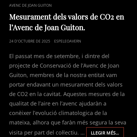
CAT
AVENC DE JOAN GUITON
LINKS
Mesurament dels valors de CO2 en
l’Avenc de Joan Guiton.
POSTED
24 D'OCTUBRE DE 2025
ESPELEOAVERN
ON
El passat mes de setembre, i dintre del
projecte de Conservació de l’Avenc de Joan
Guiton, membres de la nostra entitat vam
portar endavant un mesurament dels valors
de CO2 en la cavitat. Aquestes mesures de la
qualitat de l’aire en l’avenc ajudaràn a
conèixer l’evolució climatologica de la
mateixa, alhora que faràn més segura la seva
visita per part del col·lectiu. …
MESUR
LLEGIR MÉS…