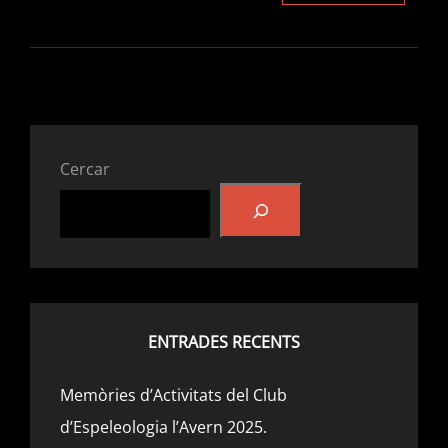
DELS
VALORS
DE
CO2
EN
L’AVENC
DE
JOAN
Cercar
GUITON
ENTRADES RECENTS
Memòries d’Activitats del Club
d’Espeleologia l’Avern 2025.