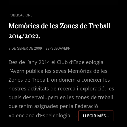
CAT
PUBLICACIONS
LINKS
Memòries de les Zones de Treball
2014/2022.
POSTED
9 DE GENER DE 2009
ESPELEOAVERN
ON
Des de l’any 2014 el Club d’Espeleologia
l’Avern publica les seves Memòries de les
Zones de Treball, on donem a conèixer les
nostres activitats de recerca i exploració, les
quals desenvolupem en les zones de treball
que tenim asignades per la Federació
Valenciana d’Espeleologia. …
MEMÒRI
LLEGIR MÉS…
DE