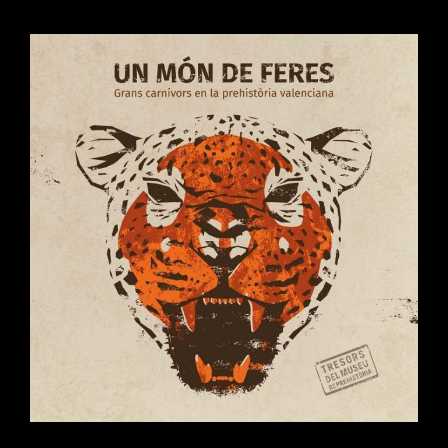
L’EXPOSICIÓ
SOBRE
EL
LLEOPARD
DE
L’AVENC
DE
JOAN
GUITON
A
ONTINYENT.