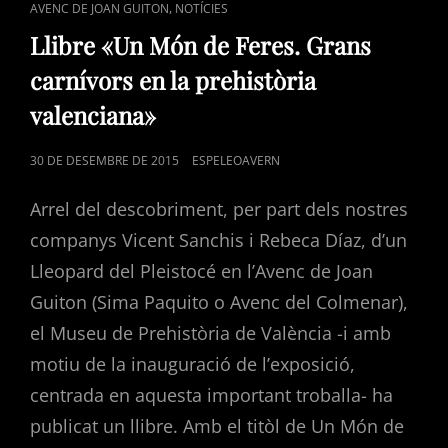
CAT
,
AVENC DE JOAN GUITON
NOTÍCIES
LINKS
Llibre «Un Món de Feres. Grans
carnívors en la prehistòria
valenciana»
POSTED
30 DE DESEMBRE DE 2015
ESPELEOAVERN
ON
Arrel del descobriment, per part dels nostres
companys Vicent Sanchis i Rebeca Díaz, d’un
Lleopard del Pleistocé en l’Avenc de Joan
Guiton (Sima Paquito o Avenc del Colmenar),
el Museu de Prehistòria de València -i amb
motiu de la inauguració de l’exposició,
centrada en aquesta important troballa- ha
publicat un llibre. Amb el titòl de Un Món de