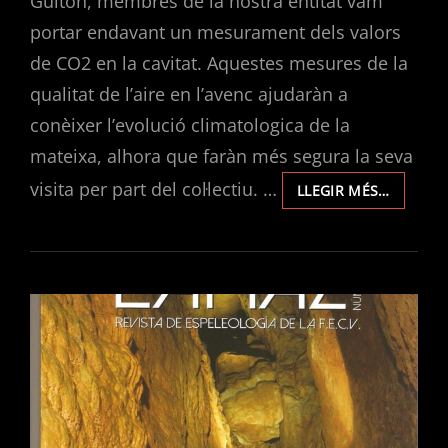
Guiton, membres de la nostra entitat vam
portar endavant un mesurament dels valors
de CO2 en la cavitat. Aquestes mesures de la
qualitat de l’aire en l’avenc ajudaràn a
conèixer l’evolució climatologica de la
mateixa, alhora que faràn més segura la seva
visita per part del col·lectiu. …
MESUR
LLEGIR MÉS…
DELS
VALORS
DE
CO2
EN
L’AVENC
DE
JOAN
GUITON