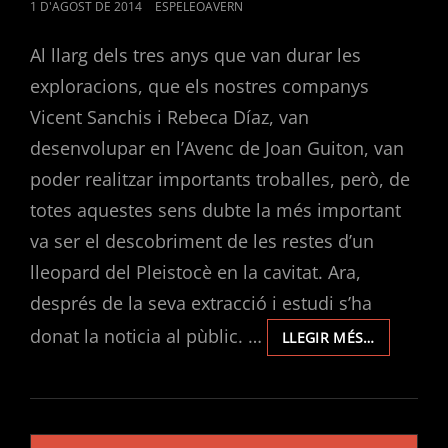
SCIENCE
POSTED
1 D'AGOST DE 2014
ESPELEOAVERN
REVIEWS.
ON
Al llarg dels tres anys que van durar les
exploracions, que els nostres companys
Vicent Sanchis i Rebeca Díaz, van
desenvolupar en l’Avenc de Joan Guiton, van
poder realitzar importants troballes, però, de
totes aquestes sens dubte la més important
va ser el descobriment de les restes d’un
lleopard del Pleistocè en la cavitat. Ara,
després de la seva extracció i estudi s’ha
donat la noticia al pùblic. …
LLEOPARD
LLEGIR MÉS…
DE
L’AVENC
DE
JOAN
Navegació
GUITON,