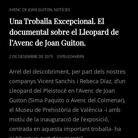
CAT
,
AVENC DE JOAN GUITON
NOTÍCIES
LINKS
Una Troballa Excepcional. El
documental sobre el Lleopard de
l’Avenc de Joan Guiton.
POSTED
2 DE DESEMBRE DE 2015
ESPELEOAVERN
ON
Arrel del descobriment, per part dels nostres
companys Vicent Sanchis i Rebeca Díaz, d’un
Lleopard del Pleistocé en l’Avenc de Joan
Guiton (Sima Paquito o Avenc del Colmenar),
el Museu de Prehistòria de València -i amb
motiu de la inauguració de l’exposició,
centrada en aquesta important troballa- ha