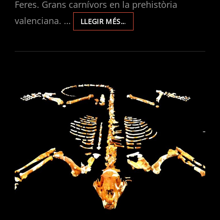
Feres. Grans carnívors en la prehistòria
valenciana. …
LLIBRE
LLEGIR MÉS…
«UN
MÓN
DE
FERES.
GRANS
CARNÍVORS
EN
LA
PREHISTÒRIA
VALENCIANA»