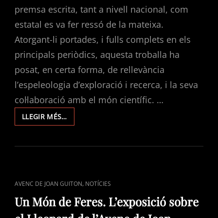
premsa escrita, tant a nivell nacional, com
estatal es va fer ressó de la mateixa.
Atorgant-li portades, i fulls complets en els
principals periòdics, aquesta troballa ha
posat, en certa forma, de rellevància
l’espeleologia d’exploració i recerca, i la seva
col·laboració amb el món científic. …
LA
LLEGIR MÉS…
PREMSA
ESCRITA
ES
FA
RESSÒ
DE
CAT
,
AVENC DE JOAN GUITON
NOTÍCIES
LA
LINKS
NOTÍCIA
Un Món de Feres. L’exposició sobre
DEL