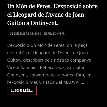
LINKS
Un Món de Feres. L’exposició sobre
el Lleopard de l’Avenc de Joan
Guiton a Ontinyent.
POSTED
1 DE DESEMBRE DE 2016
ESPELEOAVERN
ON
L’exposició Un Món de Feres, on la peça
central és el Lleopard de l’Avenc de Joan
Guiton, descobert pels nostres companys
Vicent Sanchis i Rebeca Díaz, va visitar
Ontinyent, convertint-se, a hores d’ara, en
l’exposició més visitada del MAOVA. …
UN
LLEGIR MÉS…
MÓN
DE
FERES.