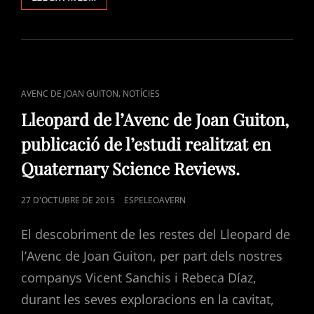
MÓN
DE
FERES.
L’EXPOSICIÓ
SOBRE
EL
CAT
,
AVENC DE JOAN GUITON
NOTÍCIES
LLEOPARD
LINKS
DE
Lleopard de l’Avenc de Joan Guiton,
L’AVENC
publicació de l’estudi realitzat en
DE
JOAN
Quaternary Science Reviews.
GUITON.
POSTED
27 D'OCTUBRE DE 2015
ESPELEOAVERN
ON
El descobriment de les restes del Lleopard de
l’Avenc de Joan Guiton, per part dels nostres
companys Vicent Sanchis i Rebeca Díaz,
durant les seves exploracions en la cavitat,