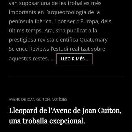
van suposar una de les troballes més
importants en l’arqueozoologia de la
península Ibèrica, i pot ser d’Europa, dels
últims temps. Ara, s’ha publicat a la
prestigiosa revista científica Quaternary
Science Reviews l’estudi realitzat sobre
aquestes restes. …
LLEOPARD
LLEGIR MÉS…
DE
L’AVENC
DE
JOAN
GUITON,
PUBLICACIÓ
CAT
,
AVENC DE JOAN GUITON
NOTÍCIES
DE
LINKS
L’ESTUDI
Lleopard de l’Avenc de Joan Guiton,
REALITZAT
una troballa exepcional.
EN
QUATERNARY