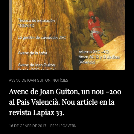
CAT
,
AVENC DE JOAN GUITON
NOTÍCIES
LINKS
Avenc de Joan Guiton, un nou -200
al País Valencià. Nou article en la
revista Lapiaz 33.
POSTED
16 DE GENER DE 2017
ESPELEOAVERN
ON