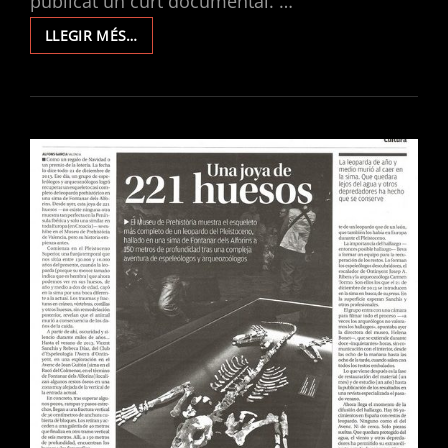
publicat un curt documental. …
UNA
LLEGIR MÉS…
TROBALLA
EXCEPCIONAL.
EL
DOCUMENTAL
SOBRE
EL
LLEOPARD
DE
L’AVENC
DE
JOAN
GUITON.