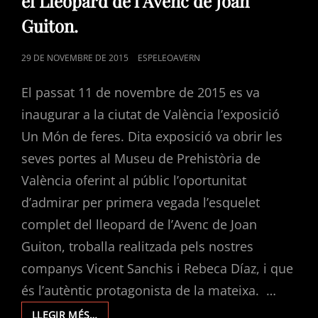
el Lleopard de l’Avenc de Joan
DESCOBRIMENT
DEL
Guiton.
LLEOPARD
DE
POSTED
29 DE NOVEMBRE DE 2015
ESPELEOAVERN
L’AVENC
DE
ON
JOAN
El passat 11 de novembre de 2015 es va
GUITON.
inaugurar a la ciutat de València l’exposició
Un Món de feres. Dita exposició va obrir les
seves portes al Museu de Prehistòria de
València oferint al públic l’oportunitat
d’admirar per primera vegada l’esquelet
complet del lleopard de l’Avenc de Joan
Guiton, troballa realitzada pels nostres
companys Vicent Sanchis i Rebeca Díaz, i que
és l’autèntic protagonista de la mateixa. …
UN
LLEGIR MÉS…