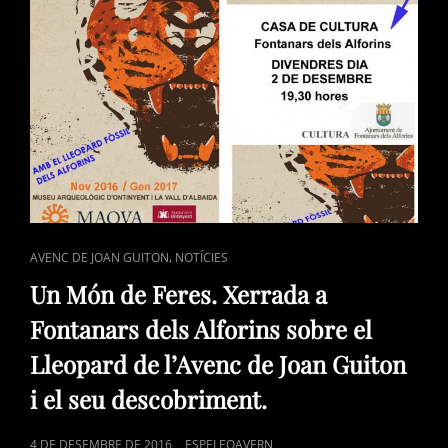
LA
REVISTA
LAPIAZ
33.
CAT
,
AVENC DE JOAN GUITON
NOTÍCIES
LINKS
Un Món de Feres. Xerrada a
Fontanars dels Alforins sobre el
Lleopard de l’Avenc de Joan Guiton
i el seu descobriment.
POSTED
4 DE DESEMBRE DE 2016
ESPELEOAVERN