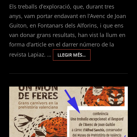
Els treballs d’exploració, que, durant tres
anys, vam portar endavant en l’Avenc de Joan
Guiton, en Fontanars dels Alforins, i que ens
van donar grans resultats, han vist la llum en
forma d’article en el darrer número de la
revista Lapiaz. …
AVENC
LLEGIR MÉS…
DE
JOAN
GUITON,
UN
NOU
-200
AL
PAÍS
VALENCIÀ.
NOU
ARTICLE
EN