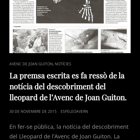
CAT
,
AVENC DE JOAN GUITON
NOTÍCIES
LINKS
La premsa escrita es fa ressò de la
notícia del descobriment del
lleopard de l’Avenc de Joan Guiton.
POSTED
30 DE NOVEMBRE DE 2015
ESPELEOAVERN
ON
En fer-se pùblica, la notícia del descobriment
del Lleopard de l’Avenc de Joan Guiton. La