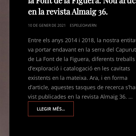
la Font de la Figuera. Nou artic
en la revista Almaig 36.
POSTED
10 DE GENER DE 2021
ESPELEOAVERN
ON
Entre els anys 2014 i 2018, la nostra entita
va portar endavant en la serra del Capuru
de La Font de la Figuera, diferents treballs
d’exploració i catalogació en les cavitats
existents en la mateixa. Ara, i en forma
d’article, aquestes tasques de recerca s’h
vist publicades en la revista Almaig 36. …
EXPLORACIONS
LLEGIR MÉS…
EN
EL
CAPURUTXO.
LA