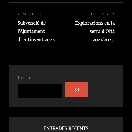
Navegació
d'entrades
Previous
PREV POST
Next
NEXT POST
Subvenció de
Exploracions en la
Post
Post
l’Ajuntament
serra d’Oltà
d’Ontinyent 2022.
2021/2023.
Cercar
ENTRADES RECENTS