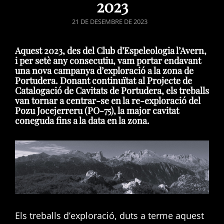
2023
POSTED
21 DE DESEMBRE DE 2023
ON
Aquest 2023, des del Club d’Espeleologia l’Avern,
i per setè any consecutiu, vam portar endavant
una nova campanya d’exploració a la zona de
Portudera. Donant continuïtat al Projecte de
Catalogació de Cavitats de Portudera, els treballs
van tornar a centrar-se en la re-exploració del
Pozu Jocejerreru (PO-75), la major cavitat
coneguda fins a la data en la zona.
Els treballs d’exploració, duts a terme aquest