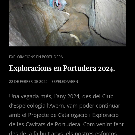
CAT
EXPLORACIONS EN PORTUDERA
LINKS
Exploracions en Portudera 2024.
POSTED
22 DE FEBRER DE 2025
ESPELEOAVERN
ON
Una vegada més, l’any 2024, des del Club
d‘Espeleologia l’Avern, vam poder continuar
amb el Projecte de Catalogació i Exploració
de les Cavitats de Portudera. Com venint fent
des de ja fa huit anys, els nostres esforços