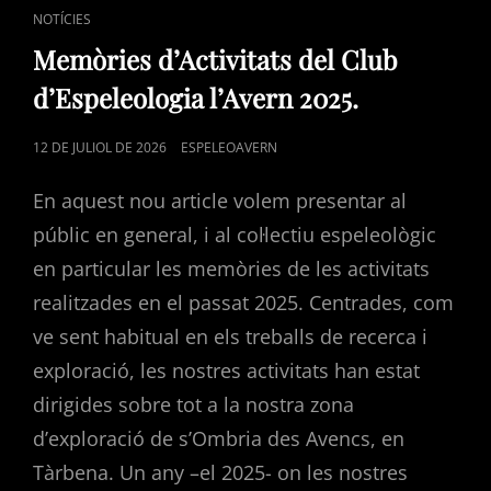
CAT
NOTÍCIES
LINKS
Memòries d’Activitats del Club
d’Espeleologia l’Avern 2025.
POSTED
12 DE JULIOL DE 2026
ESPELEOAVERN
ON
En aquest nou article volem presentar al
públic en general, i al col·lectiu espeleològic
en particular les memòries de les activitats
realitzades en el passat 2025. Centrades, com
ve sent habitual en els treballs de recerca i
exploració, les nostres activitats han estat
dirigides sobre tot a la nostra zona
d’exploració de s’Ombria des Avencs, en
Tàrbena. Un any –el 2025- on les nostres