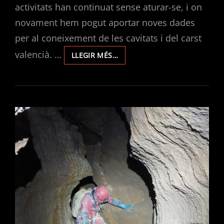
activitats han continuat sense aturar-se, i on
novament hem pogut aportar noves dades
per al coneixement de les cavitats i del carst
valencià. …
MEMÒRIES
LLEGIR MÉS…
D’ACTIVITATS
DEL
CLUB
D’ESPELEOLOGIA
L’AVERN
2025.