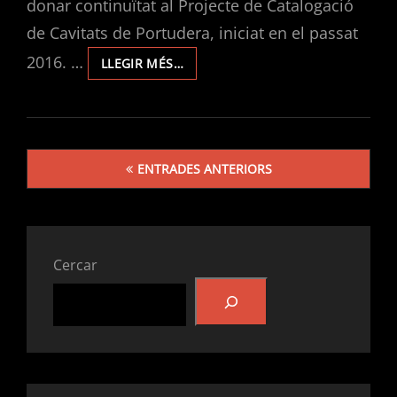
donar continuïtat al Projecte de Catalogació
de Cavitats de Portudera, iniciat en el passat
2016. …
EXPLORACIONS
LLEGIR MÉS…
EN
PORTUDERA
2017
Navegació
ENTRADES ANTERIORS
d'entrades
Cercar