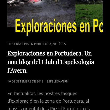
CAT
,
EXPLORACIONS EN PORTUDERA
NOTÍCIES
LINKS
Exploraciones en Portudera. Un
nou blog del Club d’Espeleologia
l’Avern.
POSTED
16 DE SETEMBRE DE 2018
ESPELEOAVERN
ON
En l’actualitat, les nostres tasques
d’exploració en la zona de Portudera, al
massís oriental dels Pics d’Europa, ja es