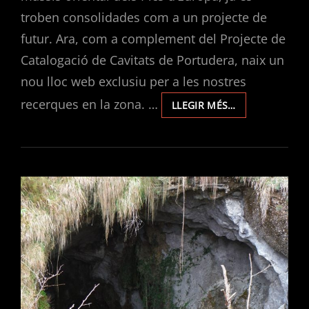
troben consolidades com a un projecte de
futur. Ara, com a complement del Projecte de
Catalogació de Cavitats de Portudera, naix un
nou lloc web exclusiu per a les nostres
recerques en la zona. …
EXPLORACIONE
LLEGIR MÉS…
EN
PORTUDERA.
UN
NOU
BLOG
DEL
CLUB
D’ESPELEOLOG
L’AVERN.