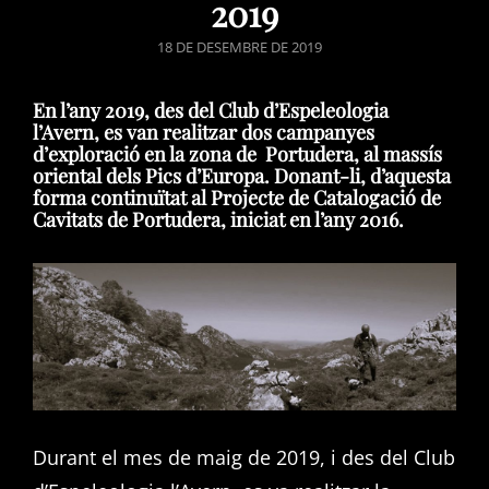
2019
POSTED
18 DE DESEMBRE DE 2019
ON
En l’any 2019, des del Club d’Espeleologia
l’Avern, es van realitzar dos campanyes
d’exploració en la zona de Portudera, al massís
oriental dels Pics d’Europa. Donant-li, d’aquesta
forma continuïtat al Projecte de Catalogació de
Cavitats de Portudera, iniciat en l’any 2016.
Durant el mes de maig de 2019, i des del Club