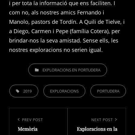
i per tota la informació que ens faciliten. I
com no, als nostres amics Fernando i
Manolo, pastors de Tordín. A Quili de Tielve, i
a Diego, Carmen i Pepe (família Cotera), per
brindar-nos la seva amistad. Sense ells, les
nostres exploracions no serien igual.
CATEGORIES
EXPLORACIONS EN PORTUDERA
TAGS,
2019
EXPLORACIONS
PORTUDERA
Navegació
d'entrades
Previous
PREV POST
Next
NEXT POST
Memòria
Exploracions en la
Post
Post