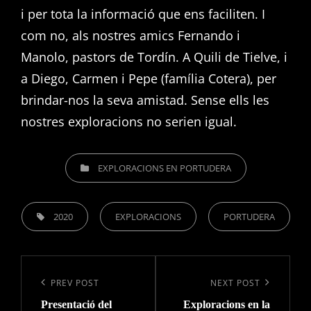
i per tota la informació que ens faciliten. I
com no, als nostres amics Fernando i
Manolo, pastors de Tordín. A Quili de Tielve, i
a Diego, Carmen i Pepe (família Cotera), per
brindar-nos la seva amistad. Sense ells les
nostres exploracions no serien igual.
CATEGORIES
EXPLORACIONS EN PORTUDERA
TAGS,
2020
EXPLORACIONS
PORTUDERA
Navegació
d'entrades
Previous
PREV POST
Next
NEXT POST
Presentació del
Exploracions en la
Post
Post