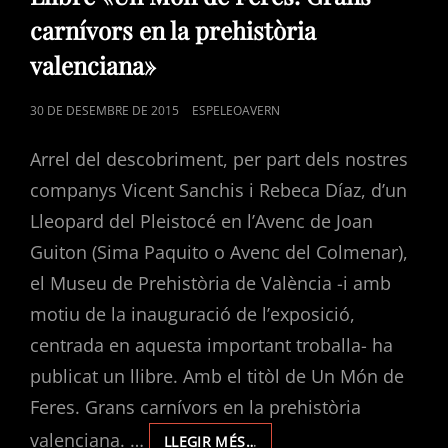
carnívors en la prehistòria
valenciana»
POSTED
30 DE DESEMBRE DE 2015
ESPELEOAVERN
ON
Arrel del descobriment, per part dels nostres
companys Vicent Sanchis i Rebeca Díaz, d’un
Lleopard del Pleistocé en l’Avenc de Joan
Guiton (Sima Paquito o Avenc del Colmenar),
el Museu de Prehistòria de València -i amb
motiu de la inauguració de l’exposició,
centrada en aquesta important troballa- ha
publicat un llibre. Amb el titòl de Un Món de
Feres. Grans carnívors en la prehistòria
valenciana. …
LLIBRE
LLEGIR MÉS…