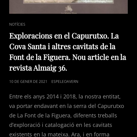
CAT
NOTÍCIES
LINKS
Exploracions en el Capurutxo. La
Cova Santa i altres cavitats de la
Font de la Figuera. Nou article en la
revista Almaig 36.
POSTED
10 DE GENER DE 2021
ESPELEOAVERN
ON
Entre els anys 2014 i 2018, la nostra entitat,
va portar endavant en la serra del Capurutxo
de La Font de la Figuera, diferents treballs
d’exploració i catalogació en les cavitats
existents en la mateixa. Ara, i en forma