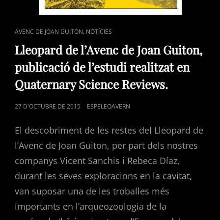
CAT
,
AVENC DE JOAN GUITON
NOTÍCIES
LINKS
Lleopard de l’Avenc de Joan Guiton,
publicació de l’estudi realitzat en
Quaternary Science Reviews.
POSTED
27 D'OCTUBRE DE 2015
ESPELEOAVERN
ON
El descobriment de les restes del Lleopard de
l’Avenc de Joan Guiton, per part dels nostres
companys Vicent Sanchis i Rebeca Díaz,
durant les seves exploracions en la cavitat,
van suposar una de les troballes més
importants en l’arqueozoologia de la