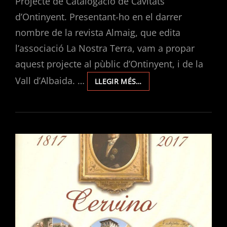
Projecte de Catalogació de Cavitats
d’Ontinyent. Presentant-ho en el darrer
nombre de la revista Almaig, que edita
l’associació La Nostra Terra, vam a propar
aquest projecte al pùblic d’Ontinyent, i de la
Vall d’Albaida. …
PRESENTACIÓ
LLEGIR MÉS…
DEL
PROJECTE
DE
CATALOGACIÓ
DE
CAVITATS
D’ONTINYENT
EN
LA
REVISTA
ALMAIG
35.