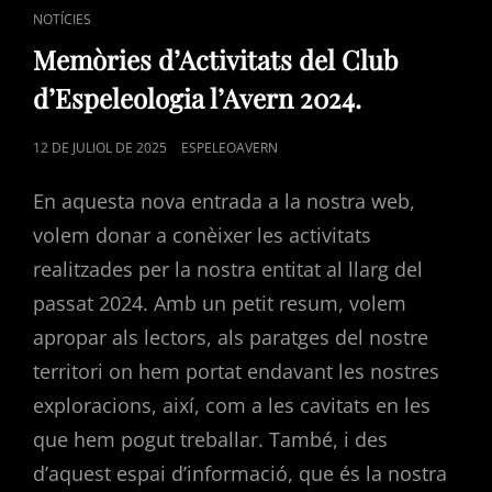
CAT
NOTÍCIES
LINKS
Memòries d’Activitats del Club
d’Espeleologia l’Avern 2024.
POSTED
12 DE JULIOL DE 2025
ESPELEOAVERN
ON
En aquesta nova entrada a la nostra web,
volem donar a conèixer les activitats
realitzades per la nostra entitat al llarg del
passat 2024. Amb un petit resum, volem
apropar als lectors, als paratges del nostre
territori on hem portat endavant les nostres
exploracions, així, com a les cavitats en les
que hem pogut treballar. També, i des
d’aquest espai d’informació, que és la nostra