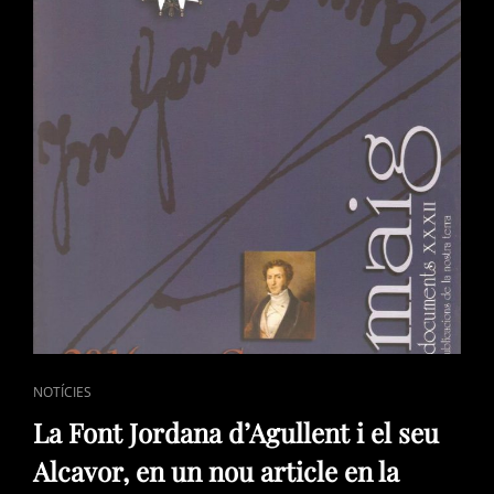
DE
VALLADA.
NOU
ARTICLE
EN
LA
REVISTA
ALMAIG.
CAT
NOTÍCIES
LINKS
La Font Jordana d’Agullent i el seu
Alcavor, en un nou article en la