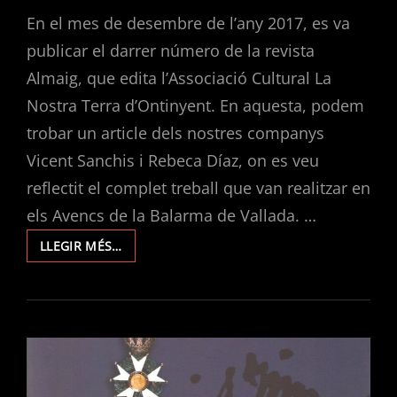
ON
En el mes de desembre de l’any 2017, es va
publicar el darrer número de la revista
Almaig, que edita l’Associació Cultural La
Nostra Terra d’Ontinyent. En aquesta, podem
trobar un article dels nostres companys
Vicent Sanchis i Rebeca Díaz, on es veu
reflectit el complet treball que van realitzar en
els Avencs de la Balarma de Vallada. …
AVENCS
LLEGIR MÉS…
DE
LA
BALARMA.
UNA
APROXIMACIÓ
A
CINC
CAVITATS TECTÒNIQUES