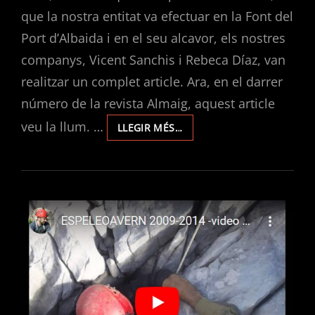
que la nostra entitat va efectuar en la Font del
Port d’Albaida i en el seu alcavor, els nostres
companys, Vicent Sanchis i Rebeca Díaz, van
realitzar un complet article. Ara, en el darrer
número de la revista Almaig, aquest article
veu la llum. …
REVISTA
LLEGIR MÉS…
ALMAIG
30.
NOU
ARTICLE
SOBRE
LA
FONT
DEL
PORT
D’ALBAIDA.