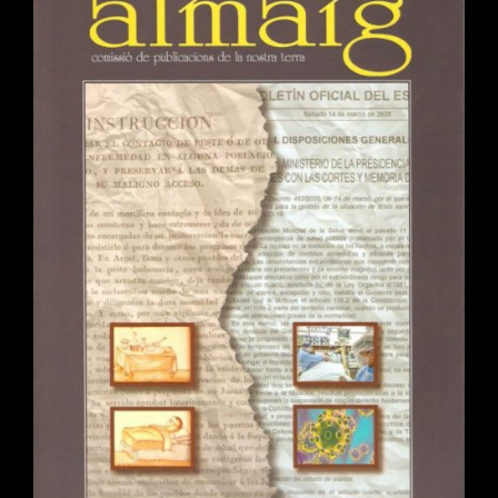
I
ALTRES
CAVITATS
DE
LA
FONT
DE
LA
FIGUERA.
NOU
ARTICLE
EN
LA
REVISTA
LAPIAZ
34.