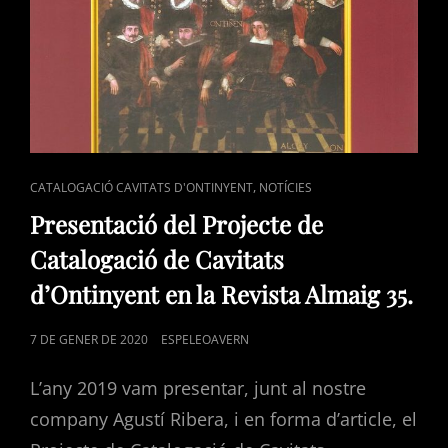
EN
LA
REVISTA
ALMAIG
36.
CAT
,
CATALOGACIÓ CAVITATS D'ONTINYENT
NOTÍCIES
LINKS
Presentació del Projecte de
Catalogació de Cavitats
d’Ontinyent en la Revista Almaig 35.
POSTED
7 DE GENER DE 2020
ESPELEOAVERN
ON
L’any 2019 vam presentar, junt al nostre
company Agustí Ribera, i en forma d’article, el