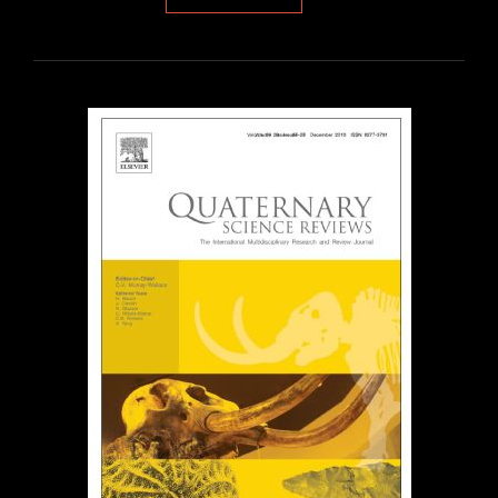
«UN
MÓN
DE
FERES.
GRANS
CARNÍVORS
EN
LA
PREHISTÒRIA
VALENCIANA»