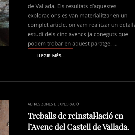
de Vallada. Els resultats d’aquestes
exploracions es van materialitzar en un
complet article, on vam realitzar un detall
estudi dels cinc avencs ja coneguts que
podem trobar en aquest paratge. …
EXPLORACIONS
LLEGIR MÉS…
EN
VALLADA.
ELS
AVENCS
DE
LA
BALARMA.
CAT
ALTRES ZONES D'EXPLORACIÓ
LINKS
Treballs de reinstal·lació en
l’Avenc del Castell de Vallada.