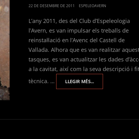
POSTED
22 DE DESEMBRE DE 2011
ESPELEOAVERN
ON
L’any 2011, des del Club d’Espeleologia
l’Avern, es van impulsar els treballs de
reinstal·lació en l’Avenc del Castell de
Vallada. Alhora que es van realitzar aques
tasques, es van actualitzar les dades d’àc
a la cavitat, així com la seva descripció i fi
tècnica. …
TREBALLS
LLEGIR MÉS…
DE
REINSTAL·LACIÓ
EN
L’AVENC
DEL
CASTELL
DE
VALLADA.