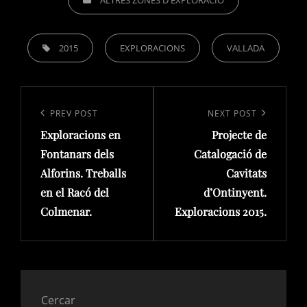
ALTRES ZONES D'EXPLORACIÓ
TAGS,
2015
EXPLORACIONS
VALLADA
Navegació
d'entrades
Previous
PREV POST
Next
NEXT POST
Exploracions en
Projecte de
Post
Post
Fontanars dels
Catalogació de
Alforins. Treballs
Cavitats
en el Racó del
d’Ontinyent.
Colmenar.
Exploracions 2015.
Cercar