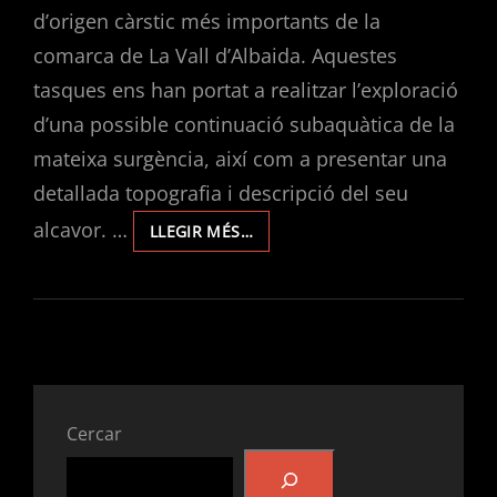
d’origen càrstic més importants de la
comarca de La Vall d’Albaida. Aquestes
tasques ens han portat a realitzar l’exploració
d’una possible continuació subaquàtica de la
mateixa surgència, així com a presentar una
detallada topografia i descripció del seu
alcavor. …
LA
LLEGIR MÉS…
FONT
DEL
PORT.
EL
NAIXEMENT
DEL
RIU
ALBAIDA.
Cercar