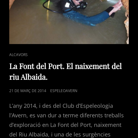
CAT
ALCAVORS
LINKS
La Font del Port. El naixement del
riu Albaida.
POSTED
21 DE MARÇ DE 2014
ESPELEOAVERN
ON
L’any 2014, i des del Club d’Espeleologia
l’Avern, es van dur a terme diferents treballs
d’exploració en La Font del Port, naixement
del Riu Albaida, i una de les surgències