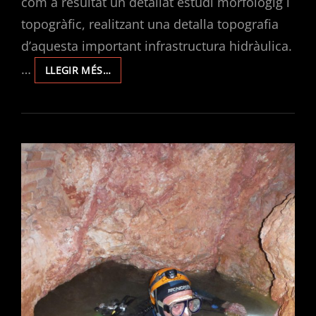
com a resultat un detallat estudi morfològig i
topogràfic, realitzant una detalla topografia
d’aquesta important infrastructura hidràulica.
…
ALCAVOR
LLEGIR MÉS…
DE
LA
FONT
JORDANA
D’AGULLENT.