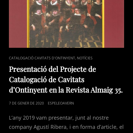
CAT
,
CATALOGACIÓ CAVITATS D'ONTINYENT
NOTÍCIES
LINKS
Presentació del Projecte de
Catalogació de Cavitats
d’Ontinyent en la Revista Almaig 35.
POSTED
7 DE GENER DE 2020
ESPELEOAVERN
ON
L’any 2019 vam presentar, junt al nostre
company Agustí Ribera, i en forma d’article, el