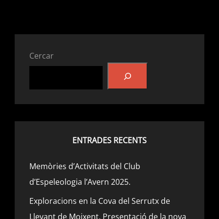
CAVITAT
D’ONTIN
EXPLOR
2015.
Cercar
ENTRADES RECENTS
Memòries d’Activitats del Club
d’Espeleologia l’Avern 2025.
Exploracions en la Cova del Serrutx de
Llevant de Moixent. Presentació de la nova