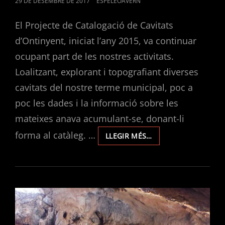
POSTED
29 DE DESEMBRE DE 2017
ESPELEOAVERN
ON
El Projecte de Catalogació de Cavitats
d’Ontinyent, iniciat l’any 2015, va continuar
ocupant part de les nostres activitats.
Loalitzant, explorant i topografiant diverses
cavitats del nostre terme municipal, poc a
poc les dades i la informació sobre les
mateixes anava acumulant-se, donant-li
forma al catàleg. …
PROJECTE
LLEGIR MÉS…
DE
CATALOGACIÓ
DE
CAVITATS
D’ONTINYENT.
EXPLORACIONS
2016/2017.