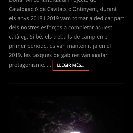
Catalogació de Cavitats d’Ontinyent, durant
els anys 2018 i 2019 vam tornar a dedicar part
dels nostres esforços a completar aquest
catàleg. Si bé, els treballs de camp en el
primer periòde, es van mantenir, ja en el
2019, les tasques de gabinet van agafar
protagonisme. …
PROJECTE
LLEGIR MÉS…
DE
CATALOGACIÓ
DE
CAVITATS
D’ONTINYENT.
EXPLORACIONS
2018/2019.