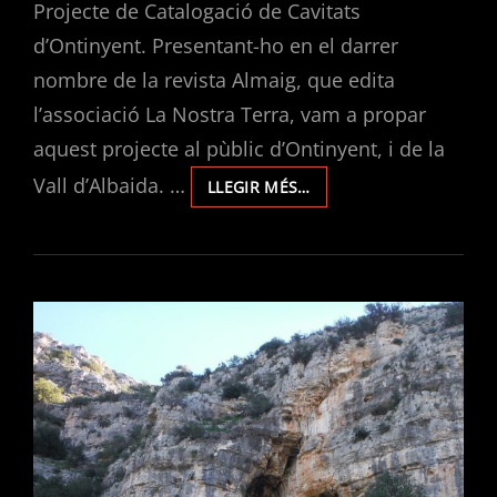
Projecte de Catalogació de Cavitats
d’Ontinyent. Presentant-ho en el darrer
nombre de la revista Almaig, que edita
l’associació La Nostra Terra, vam a propar
aquest projecte al pùblic d’Ontinyent, i de la
Vall d’Albaida. …
PRESENTACIÓ
LLEGIR MÉS…
DEL
PROJECTE
DE
CATALOGACIÓ
DE
CAVITATS
D’ONTINYENT
EN
LA
REVISTA
ALMAIG
35.