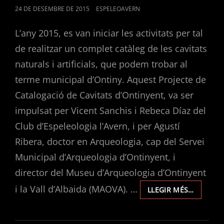
POSTED
24 DE DESEMBRE DE 2015
ESPELEOAVERN
ON
L’any 2015, es van iniciar les activitats per tal
de realitzar un complet catàleg de les cavitats
naturals i artificials, que podem trobar al
terme municipal d’Ontiny. Aquest Projecte de
Catalogació de Cavitats d’Ontinyent, va ser
impulsat per Vicent Sanchis i Rebeca Díaz del
Club d’Espeleologia l’Avern, i per Agustí
Ribera, doctor en Arqueologia, cap del Servei
Municipal d’Arqueologia d’Ontinyent, i
director del Museu d’Arqueologia d’Ontinyent
i la Vall d’Albaida (MAOVA). …
PROJECT
LLEGIR MÉS…
DE
CATALO
DE