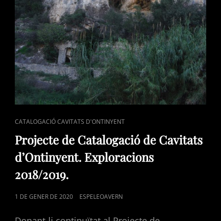
CAT
CATALOGACIÓ CAVITATS D'ONTINYENT
LINKS
Projecte de Catalogació de Cavitats
d’Ontinyent. Exploracions
2018/2019.
POSTED
1 DE GENER DE 2020
ESPELEOAVERN
ON
Donant-li continuïtat al Projecte de