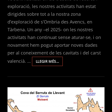
exploració, les nostres activitats han estat
dirigides sobre tot a la nostra zona
d’exploració de s’Ombria des Avencs, en
Tàrbena. Un any –el 2025- on les nostres
activitats han continuat sense aturar-se, i on
novament hem pogut aportar noves dades
per al coneixement de les cavitats i del carst
valencià. …
MEMÒRIES
LLEGIR MÉS…
D’ACTIVITATS
DEL
CLUB
D’ESPELEOLOGIA
L’AVERN
2025.