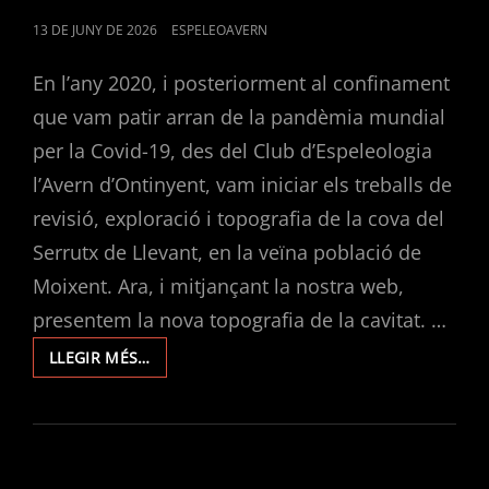
POSTED
13 DE JUNY DE 2026
ESPELEOAVERN
ON
En l’any 2020, i posteriorment al confinament
que vam patir arran de la pandèmia mundial
per la Covid-19, des del Club d’Espeleologia
l’Avern d’Ontinyent, vam iniciar els treballs de
revisió, exploració i topografia de la cova del
Serrutx de Llevant, en la veïna població de
Moixent. Ara, i mitjançant la nostra web,
presentem la nova topografia de la cavitat. …
EXPLORACIONS
LLEGIR MÉS…
EN
LA
COVA
DEL
SERRUTX