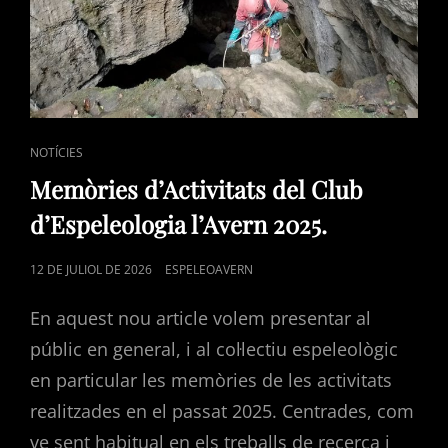
CAT
NOTÍCIES
LINKS
Memòries d’Activitats del Club
d’Espeleologia l’Avern 2025.
POSTED
12 DE JULIOL DE 2026
ESPELEOAVERN
ON
En aquest nou article volem presentar al
públic en general, i al col·lectiu espeleològic
en particular les memòries de les activitats
realitzades en el passat 2025. Centrades, com
ve sent habitual en els treballs de recerca i