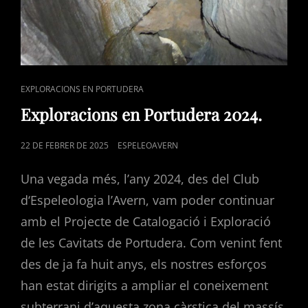
CAT
EXPLORACIONS EN PORTUDERA
LINKS
Exploracions en Portudera 2024.
POSTED
22 DE FEBRER DE 2025
ESPELEOAVERN
ON
Una vegada més, l’any 2024, des del Club
d‘Espeleologia l’Avern, vam poder continuar
amb el Projecte de Catalogació i Exploració
de les Cavitats de Portudera. Com venint fent
des de ja fa huit anys, els nostres esforços
han estat dirigits a ampliar el coneixement
subterrani d’aquesta zona càrstica del massís