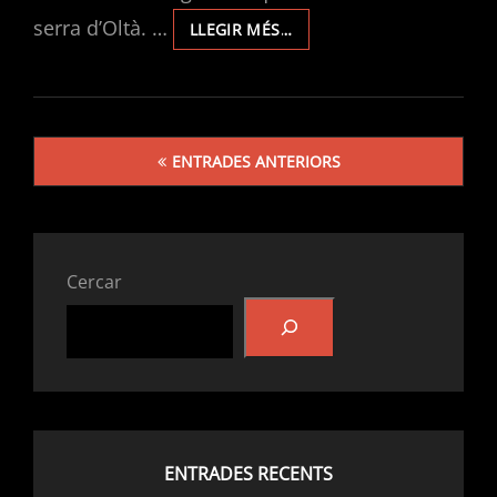
serra d’Oltà. …
EXPLORACIONS
LLEGIR MÉS…
EN
LA
SERRA
D’OLTÀ
Navegació
2021/2023.
ENTRADES ANTERIORS
d'entrades
Cercar
ENTRADES RECENTS