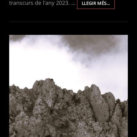
transcurs de l’any 2023. …
SUBVENCIÓ
LLEGIR MÉS…
DE
L’AJUNTAME
D’ONTINYEN
2023.