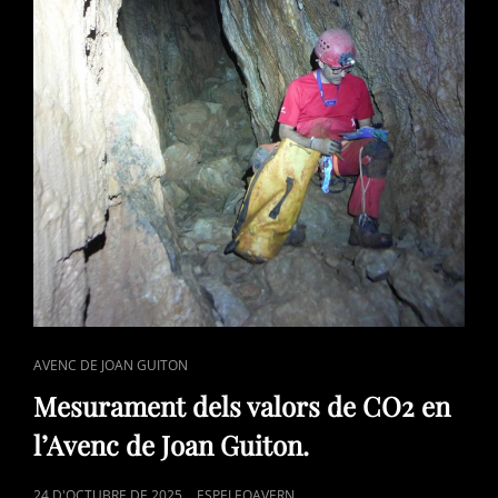
CAT
AVENC DE JOAN GUITON
LINKS
Mesurament dels valors de CO2 en
l’Avenc de Joan Guiton.
POSTED
24 D'OCTUBRE DE 2025
ESPELEOAVERN