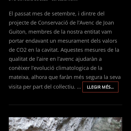
ON
El passat mes de setembre, i dintre del
projecte de Conservació de l’Avenc de Joan
Guiton, membres de la nostra entitat vam
portar endavant un mesurament dels valors
de CO2 en la cavitat. Aquestes mesures de la
qualitat de l’aire en l’avenc ajudaràn a
conèixer l’evolució climatologica de la
mateixa, alhora que faràn més segura la seva
visita per part del col·lectiu. …
MESUR
LLEGIR MÉS…
DELS
VALORS
DE
CO2
EN
L’AVENC
DE