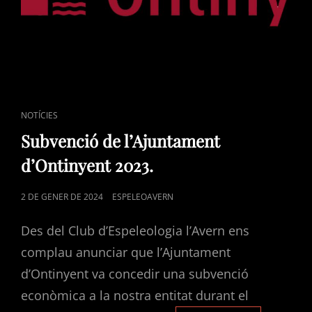
CAT
NOTÍCIES
LINKS
Subvenció de l’Ajuntament
d’Ontinyent 2023.
POSTED
2 DE GENER DE 2024
ESPELEOAVERN
ON
Des del Club d’Espeleologia l’Avern ens
complau anunciar que l’Ajuntament
d’Ontinyent va concedir una subvenció
econòmica a la nostra entitat durant el