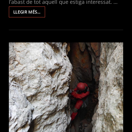
l’abast de tot aquell que estiga interessat. …
MEMÒRIES
LLEGIR MÉS…
D’ACTIVITATS
DEL
CLUB
D’ESPELEOLOGIA
L’AVERN
2023.