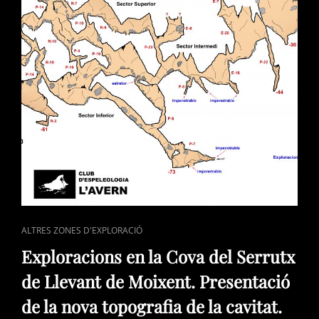
CAT
ALTRES ZONES D'EXPLORACIÓ
LINKS
Exploracions en la Cova del Serrutx
de Llevant de Moixent. Presentació
de la nova topografia de la cavitat.