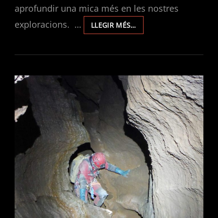
aprofundir una mica més en les nostres
exploracions. …
MEMÒRIES
LLEGIR MÉS…
D’ACTIVITATS
DEL
CLUB
D’ESPELEOLOGIA
L’AVERN
2024.