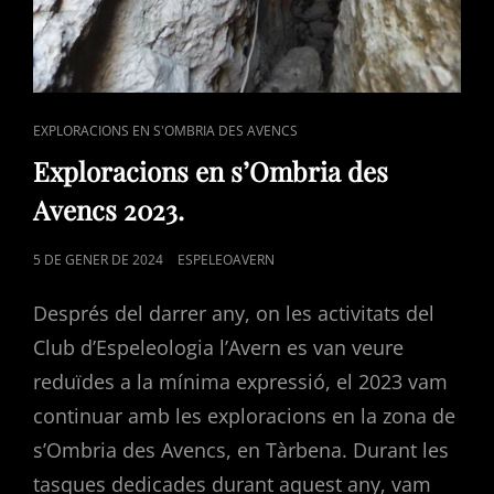
CAT
EXPLORACIONS EN S'OMBRIA DES AVENCS
LINKS
Exploracions en s’Ombria des
Avencs 2023.
POSTED
5 DE GENER DE 2024
ESPELEOAVERN
ON
Després del darrer any, on les activitats del
Club d’Espeleologia l’Avern es van veure
reduïdes a la mínima expressió, el 2023 vam
continuar amb les exploracions en la zona de
s’Ombria des Avencs, en Tàrbena. Durant les
tasques dedicades durant aquest any, vam