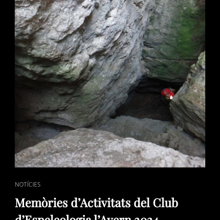
JOAN
GUITON
CAT
NOTÍCIES
LINKS
Memòries d’Activitats del Club
d’Espeleologia l’Avern 2024.