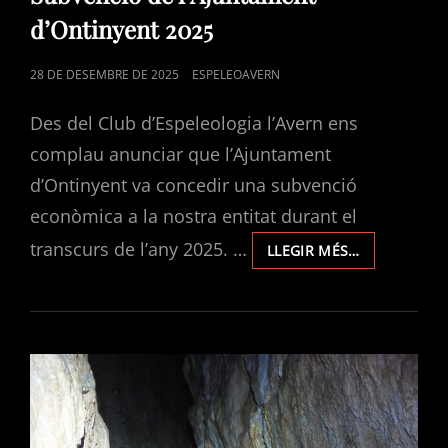
d’Ontinyent 2025
POSTED
28 DE DESEMBRE DE 2025
ESPELEOAVERN
ON
Des del Club d’Espeleologia l’Avern ens
complau anunciar que l’Ajuntament
d’Ontinyent va concedir una subvenció
econòmica a la nostra entitat durant el
transcurs de l’any 2025. …
SUBVENCIÓ
LLEGIR MÉS…
DE
L’AJUNTAME
D’ONTINYEN
2025