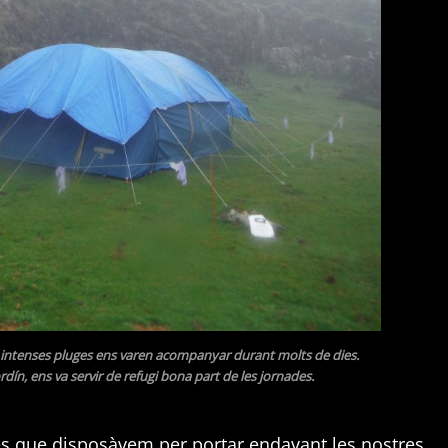
intenses pluges ens varen acompanyar durant molts de dies.
ín, ens va servir de refugi bona part de les jornades.
s que disposàvem per portar endavant les nostres