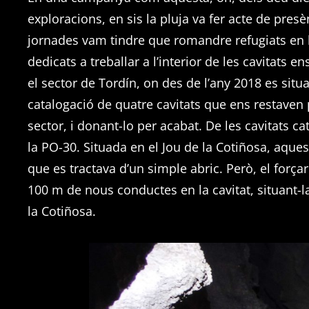
exploracions, en sis la pluja va fer acte de pres
jornades vam tindre que romandre refugiats en la
dedicats a treballar a l’interior de les cavitats
el sector de Tordín, on des de l’any 2018 es sit
catalogació de quatre cavitats que ens restaven p
sector, i donant-lo per acabat. De les cavitats c
la PO-30. Situada en el Jou de la Cotiñosa, aques
que es tractava d’un simple abric. Però, el forç
100 m de nous conductes en la cavitat, situant-l
la Cotiñosa.