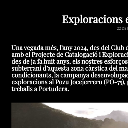
Exploracions 
POSTE
22 DE
ON
Una vegada més, l’any 2024, des del Club 
amb el Projecte de Catalogació i Explorac
des de ja fa huit anys, els nostres esforço
subterrani d’aquesta zona càrstica del ma
condicionants, la campanya desenvolupad
exploracions al Pozu Jocejerreru (PO-75), 
treballs a Portudera.