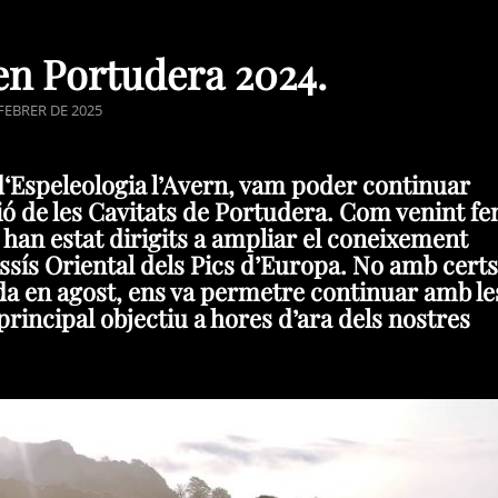
en Portudera 2024.
D
 FEBRER DE 2025
d‘Espeleologia l’Avern, vam poder continuar
ió de les Cavitats de Portudera. Com venint fe
s han estat dirigits a ampliar el coneixement
ssís Oriental dels Pics d’Europa. No amb certs
a en agost, ens va permetre continuar amb le
principal objectiu a hores d’ara dels nostres