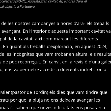
cejerreru (PO-75). Aquesta gran cavitat, és, a hores d’ara, el
pal objectiu a Portudera.
u de les nostres campanyes a hores d’ara- els treballs
r avançant. En l’interior d’aquesta important cavitat v
pal de la cavitat, així com marcant les diferents
 En quant als treballs d’exploració, en aquest 2024,
e les incògnites que vam trobar en altura, els result
de poc recorregut. En canvi, en la revisió d’una gale
ció, ens va permetre accedir a diferents indrets, on a
Mier (pastor de Tordín) els dies que vam tindre que
ats per que la pluja no ens deixava avançar les
canara”…sabem que noves dificultats ens posaran a