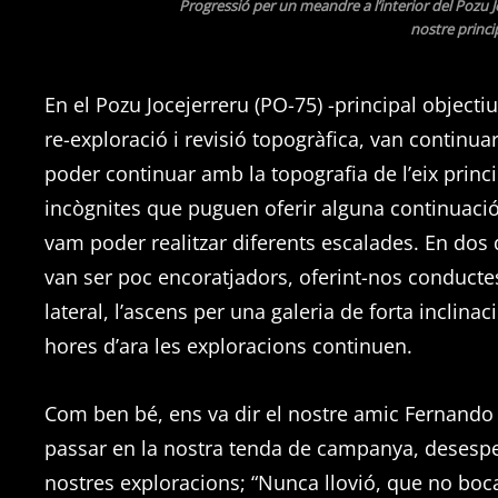
Progressió per un meandre a l’interior del Pozu Jo
nostre princi
En el Pozu Jocejerreru (PO-75) -principal objecti
re-exploració i revisió topogràfica, van continua
poder continuar amb la topografia de l’eix princi
incògnites que puguen oferir alguna continuació.
vam poder realitzar diferents escalades. En dos d
van ser poc encoratjadors, oferint-nos conductes 
lateral, l’ascens per una galeria de forta inclina
hores d’ara les exploracions continuen.
Com ben bé, ens va dir el nostre amic Fernando 
passar en la nostra tenda de campanya, desesper
nostres exploracions; “Nunca llovió, que no bo