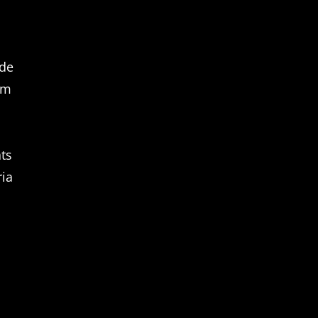
 de
am
ats
ria