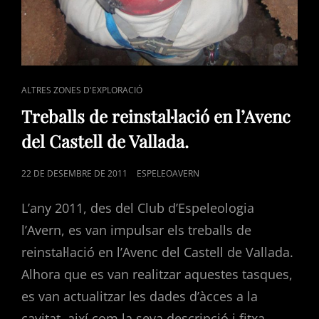
CAT
ALTRES ZONES D'EXPLORACIÓ
LINKS
Treballs de reinstal·lació en l’Avenc
del Castell de Vallada.
POSTED
22 DE DESEMBRE DE 2011
ESPELEOAVERN
ON
L’any 2011, des del Club d’Espeleologia
l’Avern, es van impulsar els treballs de
reinstal·lació en l’Avenc del Castell de Vallada.
Alhora que es van realitzar aquestes tasques,
es van actualitzar les dades d’àcces a la
cavitat, així com la seva descripció i fitxa