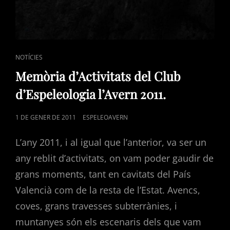
CAT
NOTÍCIES
LINKS
Memòria d’Activitats del Club
d’Espeleologia l’Avern 2011.
POSTED
1 DE GENER DE 2011
ESPELEOAVERN
ON
L’any 2011, i al igual que l’anterior, va ser un
any reblit d’activitats, on vam poder gaudir de
grans moments, tant en cavitats del País
Valencià com de la resta de l’Estat. Avencs,
coves, grans travesses subterrànies, i
muntanyes són els escenaris dels que vam