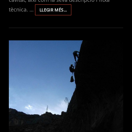
tècnica. …
TREBALLS
LLEGIR MÉS…
DE
REINSTAL·LACIÓ
EN
L’AVENC
DEL
CASTELL
DE
VALLADA.