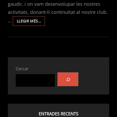
gaudir, i on vam desenvolupar les nostres
activitats, donant-li continuïtat al nostre club.
…
MEMÒRIA
LLEGIR MÉS…
D’ACTIVITATS
DEL
CLUB
D’ESPELEOLOGIA
L’AVERN
2011.
Cercar
ENTRADES RECENTS