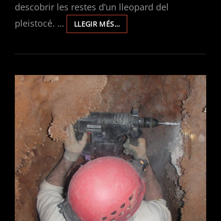
descobrir les restes d’un lleopard del
pleistocé. …
EXPLORACIONS
LLEGIR MÉS…
EN
L’AVENC
DE
JOAN
GUITON
2011/2013.