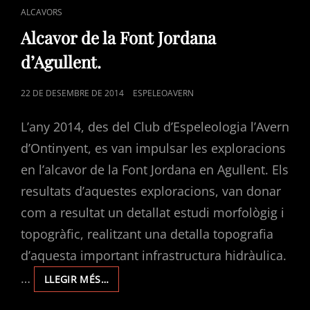
CAT
ALCAVORS
LINKS
Alcavor de la Font Jordana
d’Agullent.
POSTED
22 DE DESEMBRE DE 2014
ESPELEOAVERN
ON
L’any 2014, des del Club d’Espeleologia l’Avern
d’Ontinyent, es van impulsar les exploracions
en l’alcavor de la Font Jordana en Agullent. Els
resultats d’aquestes exploracions, van donar
com a resultat un detallat estudi morfològig i
topogràfic, realitzant una detalla topografia
d’aquesta important infrastructura hidràulica.
…
ALCAVOR
LLEGIR MÉS…
DE
LA