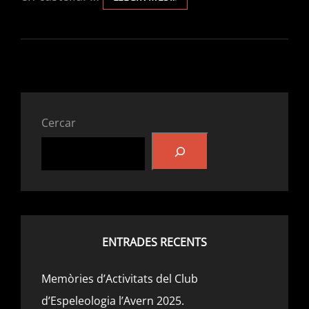
A
CINCO
CAVIDADES
TECTÓNICAS
DE
VALLADA.
NOU
ARTICLE
Cercar
EN
LA
REVISTA
GOTA
A
GOTA.
ENTRADES RECENTS
Memòries d’Activitats del Club
d’Espeleologia l’Avern 2025.