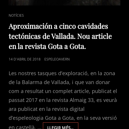
CAT
NOTÍCIES
LINKS
Aproximación a cinco cavidades
tectónicas de Vallada. Nou article
en la revista Gota a Gota.
POSTED
14 D'ABRIL DE 2018
ESPELEOAVERN
ON
Les nostres tasques d’exploració, en la zona
de la Balarma de Vallada, i que van donar
com a resultat un complet article, publicat el
passat 2017 en la revista Almaig 33, es veurà
ara publicat en la revista digital
d’espeleologia Gota a Gota, en la seva versió
en castellà. …
APROXIMACIÓN
LLEGIR MÉS…