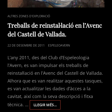
CAT
ALTRES ZONES D'EXPLORACIÓ
LINKS
Treballs de reinstal·lació en l’Avenc
del Castell de Vallada.
POSTED
22 DE DESEMBRE DE 2011
ESPELEOAVERN
ON
L’any 2011, des del Club d’Espeleologia
l’Avern, es van impulsar els treballs de
reinstal·lació en l’Avenc del Castell de Vallada.
Alhora que es van realitzar aquestes tasques,
es van actualitzar les dades d’àcces a la
cavitat, així com la seva descripció i fitxa
tècnica. …
TREBALLS
LLEGIR MÉS…
DE