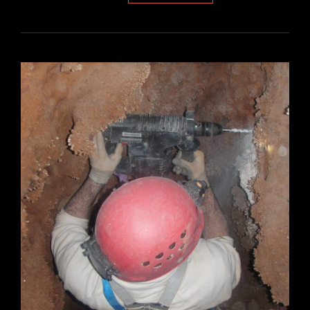
EN
VALLADA.
ELS
AVENCS
DE
LA
BALARMA.