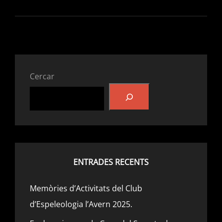
REINSTAL·LACIÓ
EN
L’AVENC
DEL
CASTELL
DE
VALLADA.
Cercar
ENTRADES RECENTS
Memòries d’Activitats del Club
d’Espeleologia l’Avern 2025.