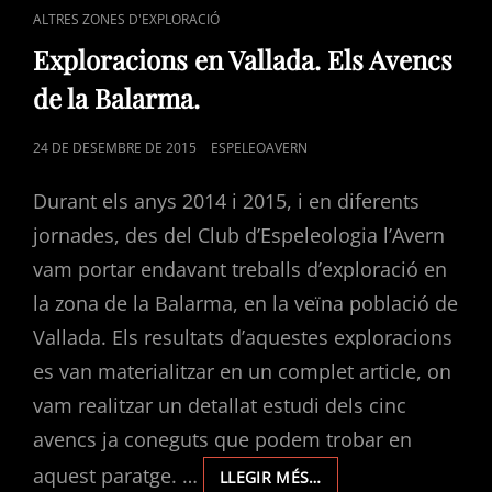
CAT
ALTRES ZONES D'EXPLORACIÓ
LINKS
Exploracions en Vallada. Els Avencs
de la Balarma.
POSTED
24 DE DESEMBRE DE 2015
ESPELEOAVERN
ON
Durant els anys 2014 i 2015, i en diferents
jornades, des del Club d’Espeleologia l’Avern
vam portar endavant treballs d’exploració en
la zona de la Balarma, en la veïna població de
Vallada. Els resultats d’aquestes exploracions
es van materialitzar en un complet article, on
vam realitzar un detallat estudi dels cinc
avencs ja coneguts que podem trobar en
aquest paratge. …
EXPLORACIONS
LLEGIR MÉS…