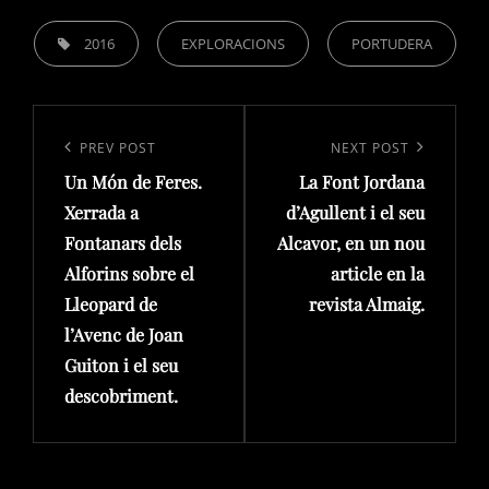
TAGS,
2016
EXPLORACIONS
PORTUDERA
Navegació
d'entrades
Previous
PREV POST
Next
NEXT POST
Un Món de Feres.
La Font Jordana
Post
Post
Xerrada a
d’Agullent i el seu
Fontanars dels
Alcavor, en un nou
Alforins sobre el
article en la
Lleopard de
revista Almaig.
l’Avenc de Joan
Guiton i el seu
descobriment.