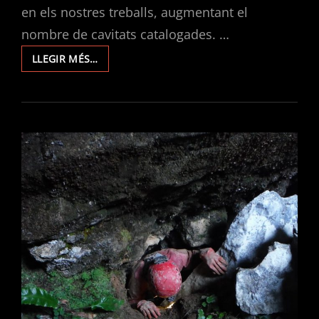
en els nostres treballs, augmentant el
nombre de cavitats catalogades. …
EXPLORACIONS
LLEGIR MÉS…
EN
LA
SERRA
D’OLTÀ
2020