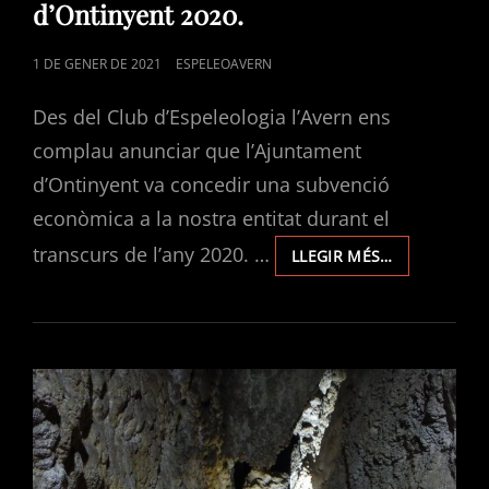
d’Ontinyent 2020.
POSTED
1 DE GENER DE 2021
ESPELEOAVERN
ON
Des del Club d’Espeleologia l’Avern ens
complau anunciar que l’Ajuntament
d’Ontinyent va concedir una subvenció
econòmica a la nostra entitat durant el
transcurs de l’any 2020. …
SUBVENCIÓ
LLEGIR MÉS…
DE
L’AJUNTAME
D’ONTINYEN
2020.