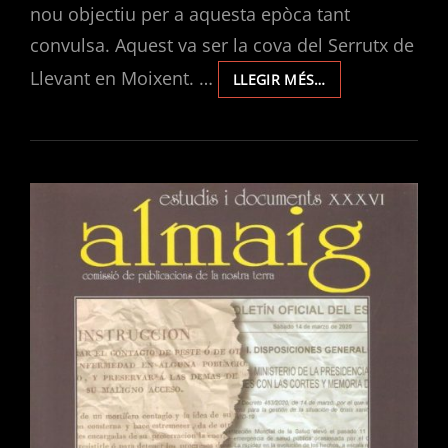
nou objectiu per a aquesta epòca tant
convulsa. Aquest va ser la cova del Serrutx de
Llevant en Moixent. …
EXPLORACIONS
LLEGIR MÉS…
EN
LA
COVA
DEL
SERRUTX
DE
LLEVANT
(MOIXENT)