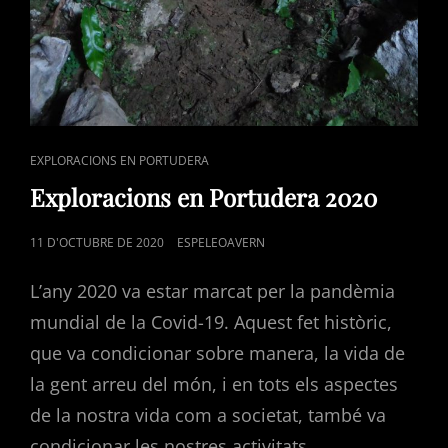
CAT
EXPLORACIONS EN PORTUDERA
LINKS
Exploracions en Portudera 2020
POSTED
11 D'OCTUBRE DE 2020
ESPELEOAVERN
ON
L’any 2020 va estar marcat per la pandèmia
mundial de la Covid-19. Aquest fet històric,
que va condicionar sobre manera, la vida de
la gent arreu del món, i en tots els aspectes
de la nostra vida com a societat, també va
condicionar les nostres activitats