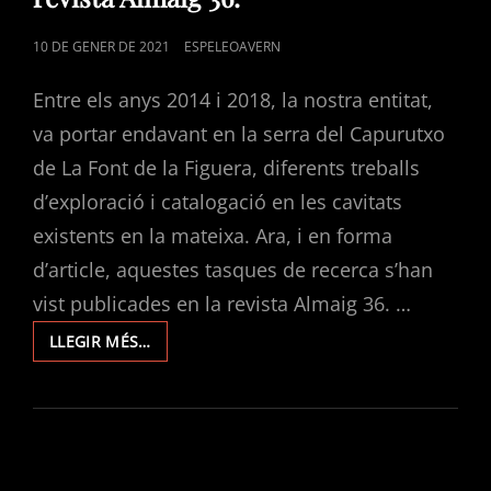
POSTED
10 DE GENER DE 2021
ESPELEOAVERN
ON
Entre els anys 2014 i 2018, la nostra entitat,
va portar endavant en la serra del Capurutxo
de La Font de la Figuera, diferents treballs
d’exploració i catalogació en les cavitats
existents en la mateixa. Ara, i en forma
d’article, aquestes tasques de recerca s’han
vist publicades en la revista Almaig 36. …
EXPLORACIONS
LLEGIR MÉS…
EN
EL
CAPURUTXO.
LA
COVA
SANTA