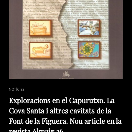
CAT
NOTÍCIES
LINKS
Exploracions en el Capurutxo. La
Cova Santa i altres cavitats de la
Font de la Figuera. Nou article en la
revista Almaig 36.