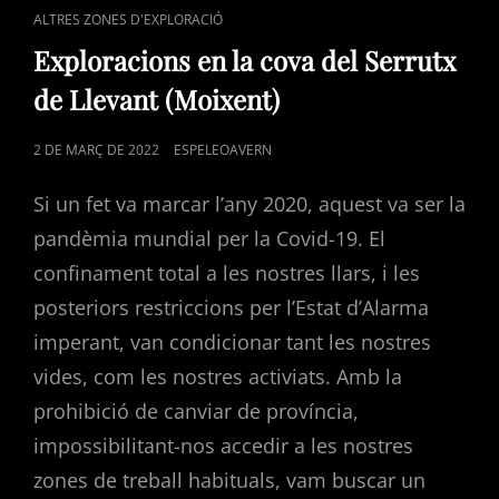
CAT
ALTRES ZONES D'EXPLORACIÓ
LINKS
Exploracions en la cova del Serrutx
de Llevant (Moixent)
POSTED
2 DE MARÇ DE 2022
ESPELEOAVERN
ON
Si un fet va marcar l’any 2020, aquest va ser la
pandèmia mundial per la Covid-19. El
confinament total a les nostres llars, i les
posteriors restriccions per l’Estat d’Alarma
imperant, van condicionar tant les nostres
vides, com les nostres activiats. Amb la
prohibició de canviar de província,
impossibilitant-nos accedir a les nostres
zones de treball habituals, vam buscar un