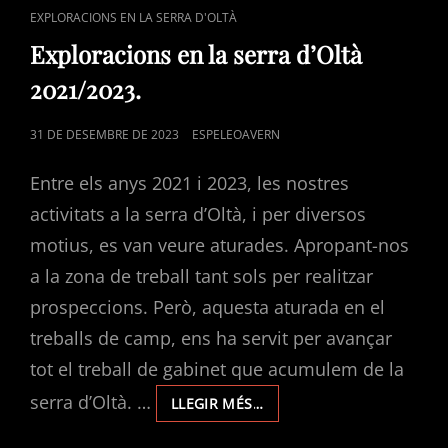
CAT
EXPLORACIONS EN LA SERRA D'OLTÀ
LINKS
Exploracions en la serra d’Oltà
2021/2023.
POSTED
31 DE DESEMBRE DE 2023
ESPELEOAVERN
ON
Entre els anys 2021 i 2023, les nostres
activitats a la serra d’Oltà, i per diversos
motius, es van veure aturades. Apropant-nos
a la zona de treball tant sols per realitzar
prospeccions. Però, aquesta aturada en el
treballs de camp, ens ha servit per avançar
tot el treball de gabinet que acumulem de la
serra d’Oltà. …
EXPLORACIONS
LLEGIR MÉS…
EN
LA