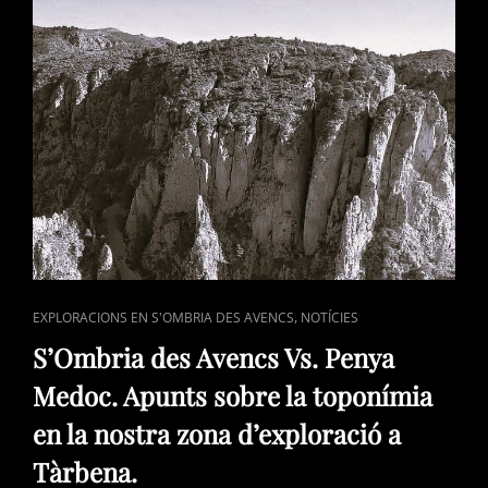
CAT
,
EXPLORACIONS EN S'OMBRIA DES AVENCS
NOTÍCIES
LINKS
S’Ombria des Avencs Vs. Penya
Medoc. Apunts sobre la toponímia
en la nostra zona d’exploració a
Tàrbena.