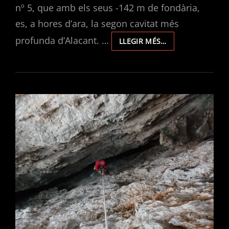
nº 5, que amb els seus -142 m de fondària,
es, a hores d’ara, la segon cavitat més
profunda d’Alacant. …
MEMÒRIA
LLEGIR MÉS…
D’ACTIVITATS
DEL
CLUB
D’ESPELEOLOGIA
L’AVERN
2021.