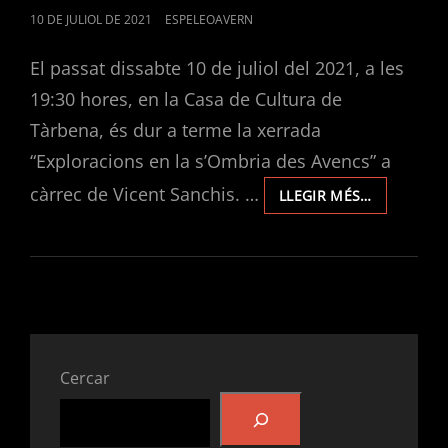
POSTED
10 DE JULIOL DE 2021
ESPELEOAVERN
ON
El passat dissabte 10 de juliol del 2021, a les
19:30 hores, en la Casa de Cultura de
Tàrbena, és dur a terme la xerrada
“Exploracions en la s’Ombria des Avencs” a
càrrec de Vicent Sanchis. …
«EXPLORA
LLEGIR MÉS…
EN
S’OMBRIA
DES
AVENCS»
XERRADA
EN
TÀRBENA
A
Cercar
CÀRREC
DE
VICENT
SANCHIS.