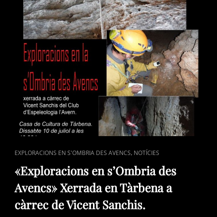
LA
NOSTRA
ZONA
D’EXPLORACIÓ
A
TÀRBENA.
CAT
,
EXPLORACIONS EN S'OMBRIA DES AVENCS
NOTÍCIES
LINKS
«Exploracions en s’Ombria des
Avencs» Xerrada en Tàrbena a
càrrec de Vicent Sanchis.