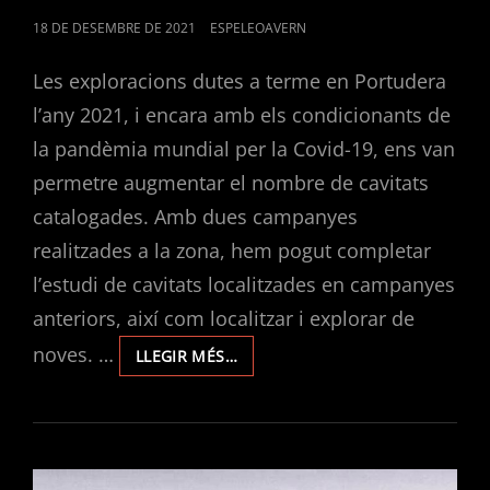
POSTED
18 DE DESEMBRE DE 2021
ESPELEOAVERN
ON
Les exploracions dutes a terme en Portudera
l’any 2021, i encara amb els condicionants de
la pandèmia mundial per la Covid-19, ens van
permetre augmentar el nombre de cavitats
catalogades. Amb dues campanyes
realitzades a la zona, hem pogut completar
l’estudi de cavitats localitzades en campanyes
anteriors, així com localitzar i explorar de
noves. …
EXPLORACIONS
LLEGIR MÉS…
EN
PORTUDERA
2021