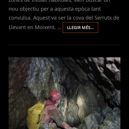
nou objectiu per a aquesta epòca tant
convulsa. Aquest va ser la cova del Serrutx de
Llevant en Moixent. …
EXPLORACIONS
LLEGIR MÉS…
EN
LA
COVA
DEL
SERRUTX
DE
LLEVANT
(MOIXENT)