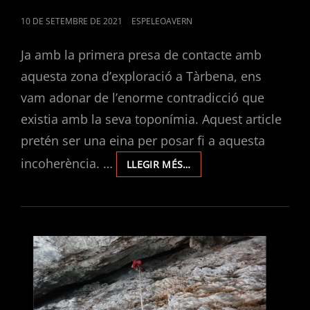
POSTED
10 DE SETEMBRE DE 2021
ESPELEOAVERN
ON
Ja amb la primera presa de contacte amb
aquesta zona d’exploració a Tàrbena, ens
vam adonar de l’enorme contradicció que
existia amb la seva toponímia. Aquest article
pretén ser una eina per posar fi a aquesta
incoherència. …
S’OMBRIA
LLEGIR MÉS…
DES
AVENCS
VS.
PENYA
MEDOC.
APUNTS
SOBRE
LA
TOPONÍMIA
EN