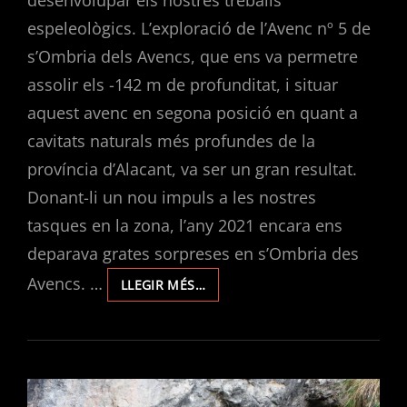
desenvolupar els nostres treballs
espeleològics. L’exploració de l’Avenc nº 5 de
s’Ombria dels Avencs, que ens va permetre
assolir els -142 m de profunditat, i situar
aquest avenc en segona posició en quant a
cavitats naturals més profundes de la
província d’Alacant, va ser un gran resultat.
Donant-li un nou impuls a les nostres
tasques en la zona, l’any 2021 encara ens
deparava grates sorpreses en s’Ombria des
Avencs. …
EXPLORACIONS
LLEGIR MÉS…
EN
S’OMBRIA
DES
AVENCS
2021.