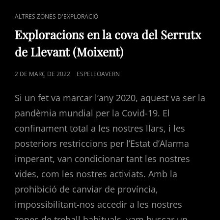
CAT
ALTRES ZONES D'EXPLORACIÓ
LINKS
Exploracions en la cova del Serrutx
de Llevant (Moixent)
POSTED
2 DE MARÇ DE 2022
ESPELEOAVERN
ON
Si un fet va marcar l’any 2020, aquest va ser la
pandèmia mundial per la Covid-19. El
confinament total a les nostres llars, i les
posteriors restriccions per l’Estat d’Alarma
imperant, van condicionar tant les nostres
vides, com les nostres activiats. Amb la
prohibició de canviar de província,
impossibilitant-nos accedir a les nostres
zones de treball habituals, vam buscar un