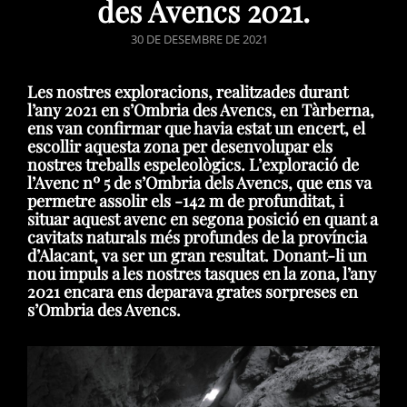
des Avencs 2021.
POSTED
30 DE DESEMBRE DE 2021
ON
Les nostres exploracions, realitzades durant
l’any 2021 en s’Ombria des Avencs, en Tàrberna,
ens van confirmar que havia estat un encert, el
escollir aquesta zona per desenvolupar els
nostres treballs espeleològics. L’exploració de
l’Avenc nº 5 de s’Ombria dels Avencs, que ens va
permetre assolir els -142 m de profunditat, i
situar aquest avenc en segona posició en quant a
cavitats naturals més profundes de la província
d’Alacant, va ser un gran resultat. Donant-li un
nou impuls a les nostres tasques en la zona, l’any
2021 encara ens deparava grates sorpreses en
s’Ombria des Avencs.