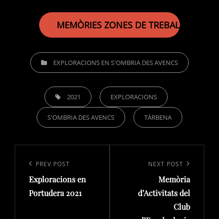
MEMÒRIES ZONES DE TREBALL 2021
CATEGORIES
EXPLORACIONS EN S'OMBRIA DES AVENCS
TAGS,
2021
EXPLORACIONS
S'OMBRIA DES AVENCS
TÀRBENA
Navegació
d'entrades
Previous
PREV POST
Next
NEXT POST
Exploracions en
Memòria
Post
Post
Portudera 2021
d’Activitats del
Club