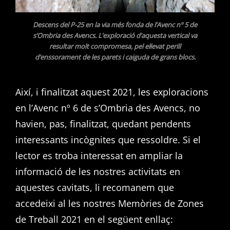
Descens del P-25 en la via més fonda de l’Avenc nº 5 de
s’Ombria des Avencs.
L’exploració d’aquesta vertical v
a
resultar molt compromesa
,
pel el·levat perill
d’enssorament de les parets i caiguda
de grans blocs.
Així, i finalitzat aquest 2021, les exploracions
en l’Avenc nº 6 de s’Ombria des Avencs, no
havien, pas, finalitzat, quedant pendents
interessants incògnites que ressoldre. Si el
lector es troba interessat en ampliar la
informació de les nostres activitats en
aquestes cavitats, li recomanem que
accedeixi al les nostres Memòries de Zones
de Treball 2021 en el següent enllaç: