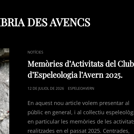
BRIA DES AVENCS
CAT
NOTÍCIES
LINKS
Memòries d’Activitats del Clu
d’Espeleologia l’Avern 2025.
POSTED
12 DE JULIOL DE 2026
ESPELEOAVERN
ON
En aquest nou article volem presentar al
públic en general, i al col·lectiu espeleològ
en particular les memòries de les activitat
realitzades en el passat 2025. Centrades,