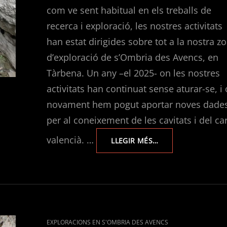
com ve sent habitual en els treballs de
recerca i exploració, les nostres activitats
han estat dirigides sobre tot a la nostra z
d’exploració de s’Ombria des Avencs, en
Tàrbena. Un any –el 2025- on les nostres
activitats han continuat sense aturar-se, i
novament hem pogut aportar noves dade
per al coneixement de les cavitats i del ca
valencià. …
MEMÒRIES
LLEGIR MÉS…
D’ACTIVITATS
DEL
CLUB
D’ESPELEOLOGIA
L’AVERN
2025.
CAT
EXPLORACIONS EN S'OMBRIA DES AVENCS