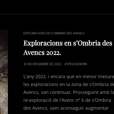
S’OMBRIA
DES
AVENCS
2023.
CAT
EXPLORACIONS EN S'OMBRIA DES AVENCS
LINKS
Exploracions en s’Ombria des
Avencs 2022.
POSTED
30 DE DESEMBRE DE 2022
ESPELEOAVERN
ON
L’any 2022, i encara que en menor mesura
les exploracions en la zona de s’Ombria d
Avencs, van continuar. Prosseguint amb l
re-exploració de l’Avenc nº 6 de s’Ombria
des Avencs, vam aconseguir augmentar