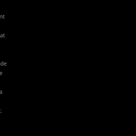
nt
at
 de
e
a
.