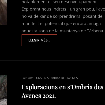
notablement el seu desenvolupament.
Explorant nous indrets i un gran pou, l’av
no va deixar de sorprendre’ns, posant de
manifest el potencial que encara amaga
aquesta zona de la muntanya de Tàrbena.
EXPLORACIONS
LLEGIR MÉS…
EN
S’OMBRIA
DES
AVENCS
2022.
CAT
EXPLORACIONS EN S'OMBRIA DES AVENCS
LINKS
Exploracions en s’Ombria des
Avencs 2021.