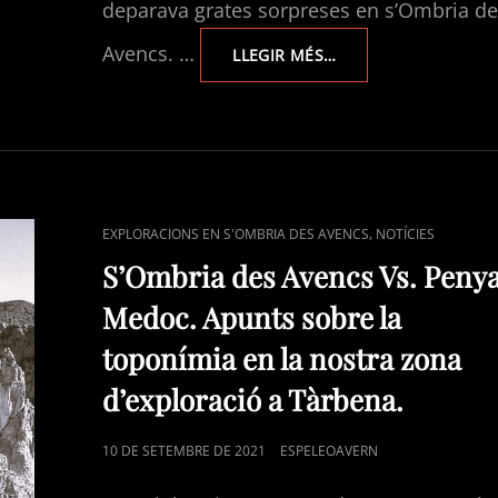
deparava grates sorpreses en s’Ombria d
Avencs. …
EXPLORACIONS
LLEGIR MÉS…
EN
S’OMBRIA
DES
AVENCS
2021.
CAT
,
EXPLORACIONS EN S'OMBRIA DES AVENCS
NOTÍCIES
LINKS
S’Ombria des Avencs Vs. Peny
Medoc. Apunts sobre la
toponímia en la nostra zona
d’exploració a Tàrbena.
POSTED
10 DE SETEMBRE DE 2021
ESPELEOAVERN
ON