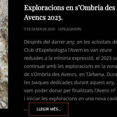
LINKS
Exploracions en s’Ombria des
Avencs 2023.
POSTED
5 DE GENER DE 2024
ESPELEOAVERN
ON
Després del darrer any, on les activitats d
Club d’Espeleologia l’Avern es van veure
reduïdes a la mínima expressió, el 2023 
continuar amb les exploracions en la zon
de s’Ombria des Avencs, en Tàrbena. Dur
les tasques dedicades durant aquest any,
vam poder donar per finalitzats l’Avenc nº 
i iniciar les exploracions en una nova cavit
…
EXPLORACIONS
LLEGIR MÉS…
EN