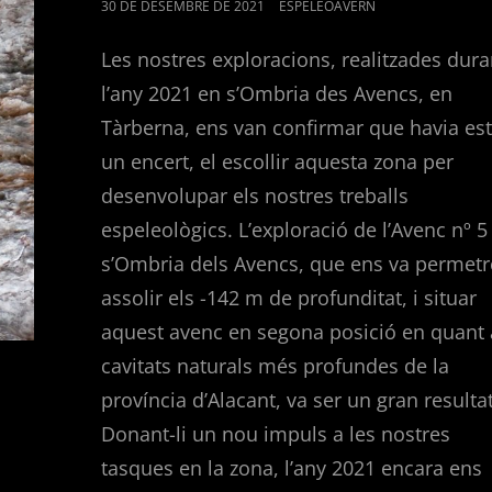
POSTED
30 DE DESEMBRE DE 2021
ESPELEOAVERN
ON
Les nostres exploracions, realitzades dura
l’any 2021 en s’Ombria des Avencs, en
Tàrberna, ens van confirmar que havia est
un encert, el escollir aquesta zona per
desenvolupar els nostres treballs
espeleològics. L’exploració de l’Avenc nº 5
s’Ombria dels Avencs, que ens va permetr
assolir els -142 m de profunditat, i situar
aquest avenc en segona posició en quant 
cavitats naturals més profundes de la
província d’Alacant, va ser un gran resultat
Donant-li un nou impuls a les nostres
tasques en la zona, l’any 2021 encara ens