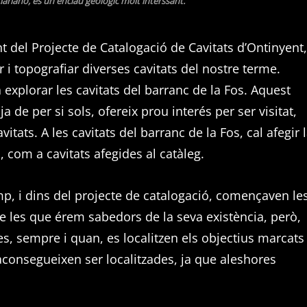
 Clariano, es un enclau geològic molt interssant.
 del Projecte de Catalogació de Cavitats d’Ontinyent,
r i topografiar diverses cavitats del nostre terme.
 explorar les cavitats del barranc de la Fos. Aquest
a de per si sols, ofereix prou interés per ser visitat,
tats. A les cavitats del barranc de la Fos, cal afegir 
, com a cavitats afegides al catàleg.
amp, i dins del projecte de catalogació, començaven le
de les que érem sabedors de la seva existència, però,
s, sempre i quan, es localitzen els objectius marcats
o aconsegueixen ser localitzades, ja que aleshores