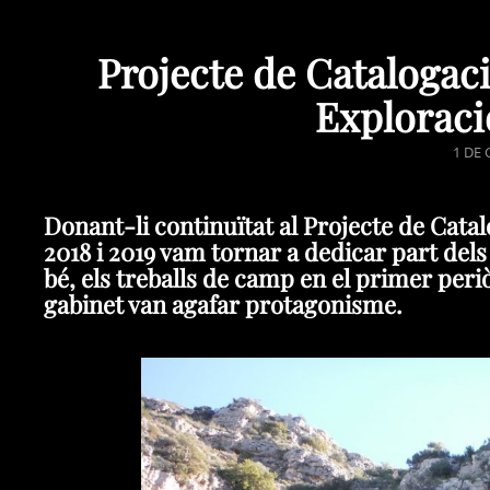
Projecte de Catalogaci
Exploraci
POST
1 DE 
ON
Donant-li continuïtat al Projecte de Cata
2018 i 2019 vam tornar a dedicar part dels
bé, els treballs de camp en el primer periò
gabinet van agafar protagonisme.