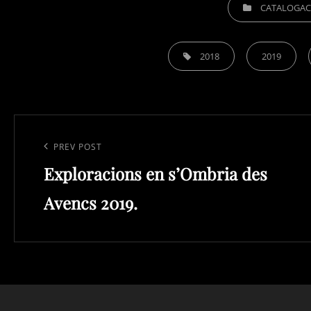
CATEGORIES
CATALOGAC
TAGS,
2018
2019
Navegació
d'entrades
Previous
PREV POST
Exploracions en s’Ombria des
Post
Avencs 2019.