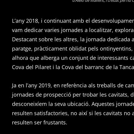
d’Aielo de Malferit, i creuat pel riu
L’any 2018, i continuant amb el desenvolupament
vam dedicar varies jornades a localitzar, explora
Destacant sobre les altres, la jornada dedicada a
paratge, pràcticament oblidat pels ontinyentins, j
alhora que alberga un conjunt de interessants cavi
Cova del Pilaret i la Cova del barranc de la Tanca
Ja en l’any 2019, en referència als treballs de c
jornades de prospecció per trobar les cavitats, 
desconeixíem la seva ubicació. Aquestes jornade
resulten satisfactories, no així si les cavitats n
resulten ser frustants.