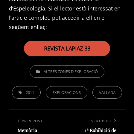
d’Espeleologia. Si el lector està interessat en
l’article complet, pot accedir a ell en el
següent enllaç:
REVISTA LAPIAZ 33
CATEGORIES
ALTRES ZONES D'EXPLORACIÓ
TAGS,
2011
EXPLORACIONS
VALLADA
Navegació
d'entrades
Previous
PREV POST
Next
NEXT POST
Memòria
1ª Exhibició de
Post
Post