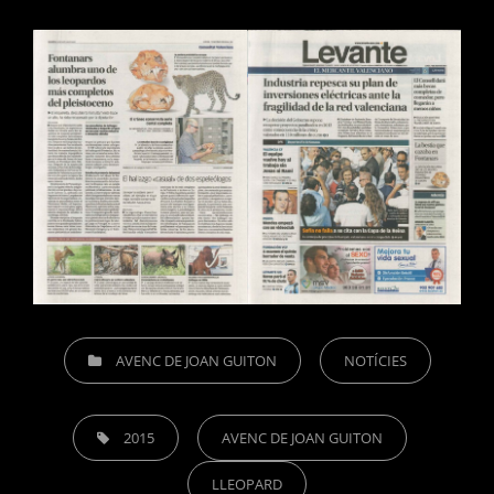
CATEGORIES
AVENC DE JOAN GUITON
NOTÍCIES
TAGS,
2015
AVENC DE JOAN GUITON
LLEOPARD