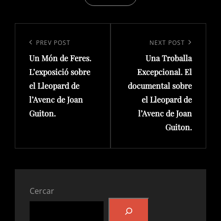
Navegació
d'entrades
Previous
PREV POST
Next
NEXT POST
Un Món de Feres.
Una Troballa
Post
Post
L’exposició sobre
Excepcional. El
el Lleopard de
documental sobre
l’Avenc de Joan
el Lleopard de
Guiton.
l’Avenc de Joan
Guiton.
Cercar