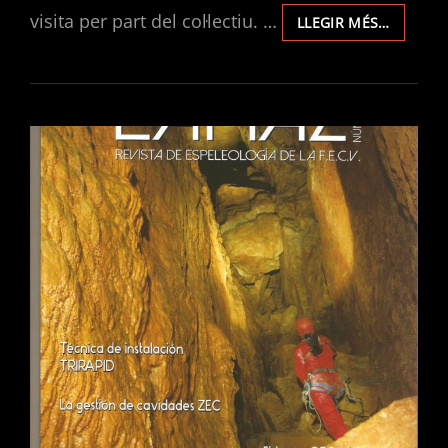
visita per part del col·lectiu. …
MESUR
LLEGIR MÉS…
DELS
VALORS
DE
CO2
EN
L’AVENC
DE
JOAN
GUITON