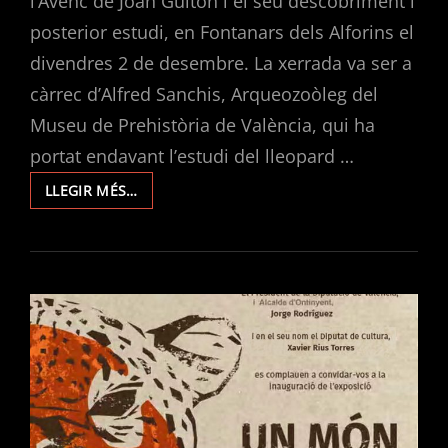
l’Avenc de Joan Guiton i el seu descobriment i
posterior estudi, en Fontanars dels Alforins el
divendres 2 de desembre. La xerrada va ser a
càrrec d’Alfred Sanchis, Arqueozoòleg del
Museu de Prehistòria de València, qui ha
portat endavant l’estudi del lleopard …
UN
LLEGIR MÉS…
MÓN
DE
FERES.
XERRADA
A
FONTANARS
DELS
ALFORINS
SOBRE
EL
LLEOPARD
DE