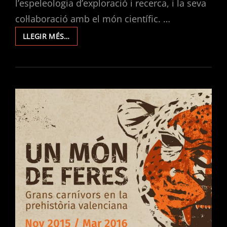
l’espeleologia d’exploració i recerca, i la seva
col·laboració amb el món científic. …
LA
LLEGIR MÉS…
PREMSA
ESCRITA
ES
FA
RESSÒ
DE
LA
NOTÍCIA
DEL
DESCOBRIMENT
DEL
LLEOPARD
DE
L’AVENC
DE
JOAN
GUITON.