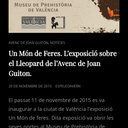
CAT
,
AVENC DE JOAN GUITON
NOTÍCIES
LINKS
Un Món de Feres. L’exposició sobre
el Lleopard de l’Avenc de Joan
Guiton.
POSTED
29 DE NOVEMBRE DE 2015
ESPELEOAVERN
ON
El passat 11 de novembre de 2015 es va
inaugurar a la ciutat de València l’exposició
Un Món de feres. Dita exposició va obrir les
seves portes al Museu de Prehistòria de