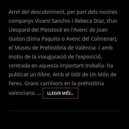
ON
Arrel del descobriment, per part dels nostres
companys Vicent Sanchis i Rebeca Díaz, d’un
Lleopard del Pleistocé en l’Avenc de Joan
Guiton (Sima Paquito o Avenc del Colmenar),
el Museu de Prehistòria de València -i amb
motiu de la inauguració de l’exposició,
centrada en aquesta important troballa- ha
publicat un llibre. Amb el titòl de Un Món de
Feres. Grans carnívors en la prehistòria
valenciana. …
LLIBRE
LLEGIR MÉS…
«UN
MÓN
DE
FERES.
GRANS