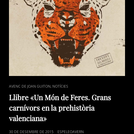
GUITON
A
ONTINYENT.
CAT
,
AVENC DE JOAN GUITON
NOTÍCIES
LINKS
Llibre «Un Món de Feres. Grans
carnívors en la prehistòria
valenciana»
POSTED
30 DE DESEMBRE DE 2015
ESPELEOAVERN