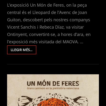
L’exposició Un Món de Feres, on la peça
central és el Lleopard de l’Avenc de Joan
Guiton, descobert pels nostres companys
Vicent Sanchis i Rebeca Díaz, va visitar
Ontinyent, convertint-se, a hores d’ara, en
l’exposició més visitada del MAOVA. …
UN
LLEGIR MÉS…
MÓN
DE
FERES.
L’EXPOSICIÓ
SOBRE
EL
LLEOPARD
DE
L’AVENC
DE
JOAN