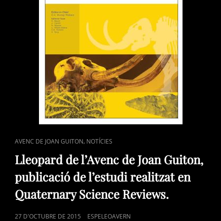
GUITON.
CAT
,
AVENC DE JOAN GUITON
NOTÍCIES
LINKS
Lleopard de l’Avenc de Joan Guiton,
publicació de l’estudi realitzat en
Quaternary Science Reviews.
POSTED
27 D'OCTUBRE DE 2015
ESPELEOAVERN