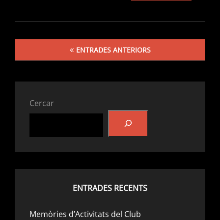
DE
L’AVENC
DE
JOAN
Navegació
GUITON,
ENTRADES ANTERIORS
UNA
d'entrades
TROBALLA
EXEPCION
Cercar
ENTRADES RECENTS
Memòries d’Activitats del Club