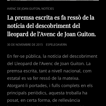
CAT
,
AVENC DE JOAN GUITON
NOTÍCIES
LINKS
La premsa escrita es fa ressò de la
notícia del descobriment del
lleopard de l’Avenc de Joan Guiton.
POSTED
30 DE NOVEMBRE DE 2015
ESPELEOAVERN
ON
En fer-se pùblica, la notícia del descobriment
del Lleopard de l’Avenc de Joan Guiton. La
premsa escrita, tant a nivell nacional, com
estatal es va fer ressó de la mateixa.
Atorgant-li portades, i fulls complets en els
principals periòdics, aquesta troballa ha
posat, en certa forma, de rellevància