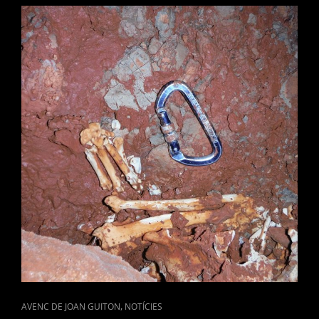
GUITON,
PUBLICACIÓ
DE
L’ESTUDI
REALITZAT
EN
QUATERNARY
SCIENCE
REVIEWS.
CAT
,
AVENC DE JOAN GUITON
NOTÍCIES