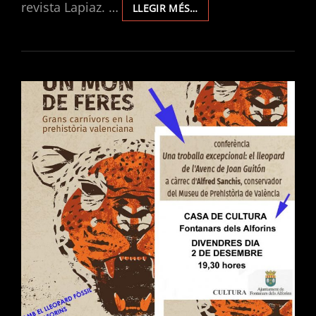
revista Lapiaz. …
AVENC
LLEGIR MÉS…
DE
JOAN
GUITON,
UN
NOU
-200
AL
PAÍS
VALENCIÀ.
NOU
ARTICLE
EN
LA
REVISTA
LAPIAZ
33.