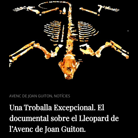
CARNÍVORS
EN
LA
PREHISTÒRIA
VALENCIANA»
CAT
,
AVENC DE JOAN GUITON
NOTÍCIES
LINKS
Una Troballa Excepcional. El
documental sobre el Lleopard de
l’Avenc de Joan Guiton.