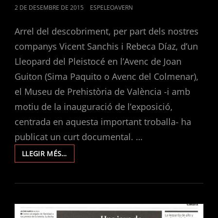
POSTED
2 DE DESEMBRE DE 2015
ESPELEOAVERN
ON
Arrel del descobriment, per part dels nostres
companys Vicent Sanchis i Rebeca Díaz, d’un
Lleopard del Pleistocé en l’Avenc de Joan
Guiton (Sima Paquito o Avenc del Colmenar),
el Museu de Prehistòria de València -i amb
motiu de la inauguració de l’exposició,
centrada en aquesta important troballa- ha
publicat un curt documental. …
UNA
LLEGIR MÉS…
TROBALLA
EXCEPCIONAL.
EL
DOCUMENTAL
SOBRE
EL