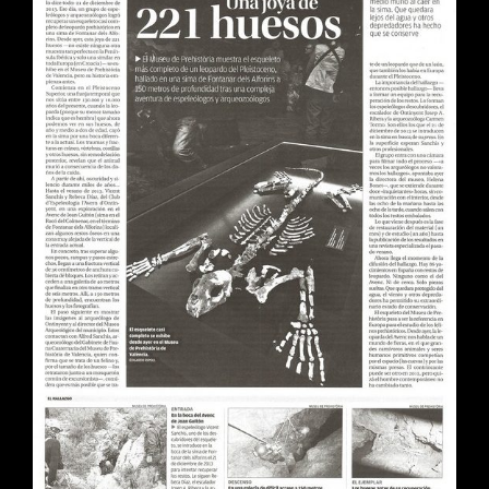
LLEOPARD
DE
L’AVENC
DE
JOAN
GUITON.