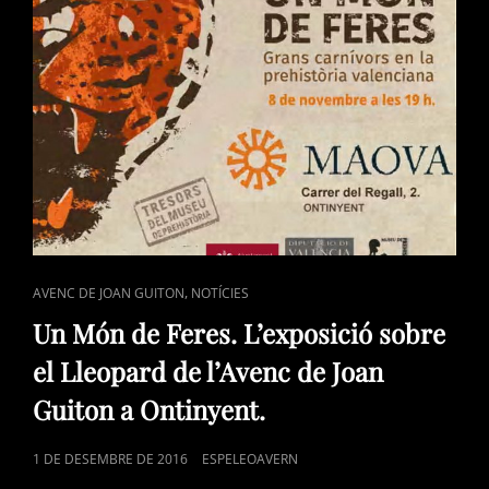
L’AVENC
DE
JOAN
GUITON
I
EL
SEU
DESCOBRIMENT.
CAT
,
AVENC DE JOAN GUITON
NOTÍCIES
LINKS
Un Món de Feres. L’exposició sobre
el Lleopard de l’Avenc de Joan
Guiton a Ontinyent.
POSTED
1 DE DESEMBRE DE 2016
ESPELEOAVERN
ON