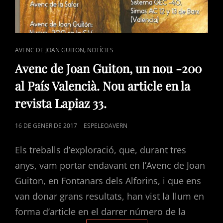
CAT
,
AVENC DE JOAN GUITON
NOTÍCIES
LINKS
Avenc de Joan Guiton, un nou -200
al País Valencià. Nou article en la
revista Lapiaz 33.
POSTED
16 DE GENER DE 2017
ESPELEOAVERN
ON
Els treballs d’exploració, que, durant tres
anys, vam portar endavant en l’Avenc de Joan
Guiton, en Fontanars dels Alforins, i que ens
van donar grans resultats, han vist la llum en
forma d’article en el darrer número de la