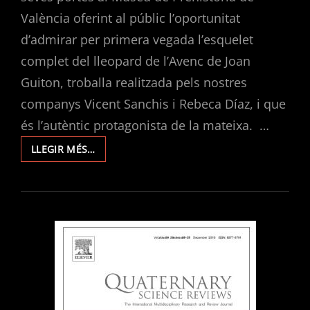
València oferint al públic l’oportunitat
d’admirar per primera vegada l’esquelet
complet del lleopard de l’Avenc de Joan
Guiton, troballa realitzada pels nostres
companys Vicent Sanchis i Rebeca Díaz, i que
és l’autèntic protagonista de la mateixa. …
UN
LLEGIR MÉS…
MÓN
DE
FERES.
L’EXPOSICIÓ
SOBRE
EL
LLEOPARD
DE
L’AVENC
DE
JOAN