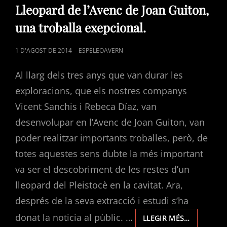
LINKS
Lleopard de l’Avenc de Joan Guiton,
una troballa exepcional.
POSTED
1 D'AGOST DE 2014
ESPELEOAVERN
ON
Al llarg dels tres anys que van durar les
exploracions, que els nostres companys
Vicent Sanchis i Rebeca Díaz, van
desenvolupar en l’Avenc de Joan Guiton, van
poder realitzar importants troballes, però, de
totes aquestes sens dubte la més important
va ser el descobriment de les restes d’un
lleopard del Pleistocè en la cavitat. Ara,
després de la seva extracció i estudi s’ha
donat la noticia al pùblic. …
LLEOPARD
LLEGIR MÉS…