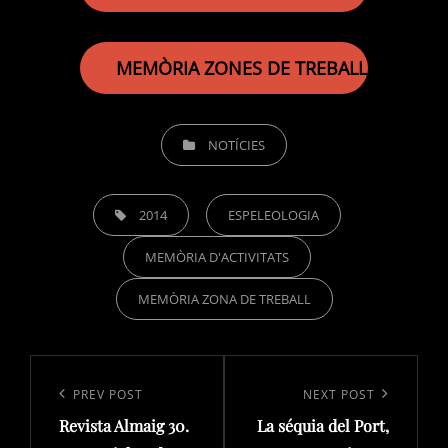
MEMÒRIA ZONES DE TREBALL 2014
CATEGORIES
NOTÍCIES
TAGS,
2014
ESPELEOLOGIA
MEMÒRIA D'ACTIVITATS
MEMÒRIA ZONA DE TREBALL
Navegació
d'entrades
Previous
PREV POST
Next
NEXT POST
Revista Almaig 30.
La séquia del Port,
Post
Post