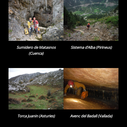
Sumidero de Matasnos
Sistema d’Alba (Pirineus)
(Cuenca)
Torca Juanin (Asturies)
Avenc del Badall (Vallada)