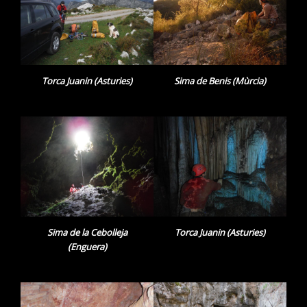
Torca Juanin (Asturies)
Sima de Benis (Mùrcia)
Sima de la Cebolleja
Torca Juanin (Asturies)
(Enguera)