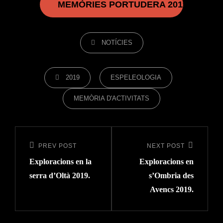
MEMÒRIES PORTUDERA 2019
CATEGORIES
NOTÍCIES
TAGS,
2019
ESPELEOLOGIA
MEMÒRIA D'ACTIVITATS
Navegació
d'entrades
PREV POST
NEXT POST
Previous
Next
Exploracions en la
Exploracions en
Post
Post
serra d’Oltà 2019.
s’Ombria des
Avencs 2019.