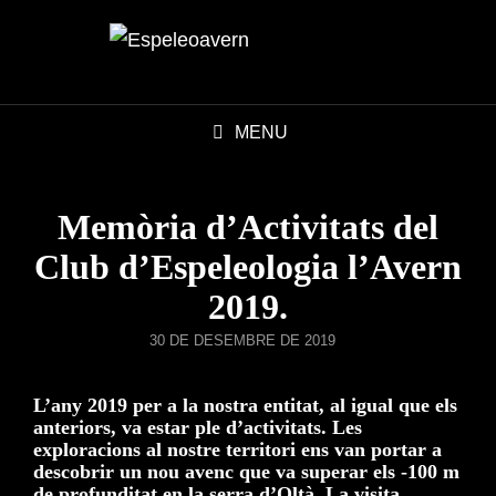
MENU
Memòria d’Activitats del
Club d’Espeleologia l’Avern
2019.
POSTED
30 DE DESEMBRE DE 2019
ON
L’any 2019 per a la nostra entitat, al igual que els
anteriors, va estar ple d’activitats. Les
exploracions al nostre territori ens van portar a
descobrir un nou avenc que va superar els -100 m
de profunditat en la serra d’Oltà. La visita